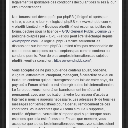
légalement responsable des conditions découlant des mises à jour
et/ou modifications.
Nos forums sont développés par phpBB (désigné ci-après par
« ils », « eux », « leur », « logiciel phpBB », « www.phpbb.com »,
« phpBB Limited », « Équipes phpBB ») qui est un script libre de
forum, déclaré sous la licence «
GNU General Public License v2
»
(désigné ci-après par « GPL ») et qui peut être téléchargé depuis
www.phpbb.com
. Le logiciel phpBB facilite seulement les
discussions sur Internet. phpBB Limited n’est pas responsable de
ce que nous acceptons ou n’acceptons pas comme contenu ou
conduite permis. Pour de plus amples informations au sujet de
phpBB, veuillez consulter :
https://www.phpbb.com/
.
Vous acceptez de ne pas publier de contenu abusif, obscène,
vulgaire, diffamatoire, choquant, menaçant, à caractère sexuel ou
tout autre contenu qui peut transgresser les lois de votre pays, du
pays où « Forum airhuile » est hébergé ou les lois internationales.
Le faire peut vous mener à un bannissement immédiat et
permanent, avec une notification à votre fournisseur d’accès à
Internet si nous le jugeons nécessaire. Les adresses IP de tous les
messages sont enregistrées pour aider au renforcement de ces
conditions. Vous acceptez que « Forum airhuile » supprime,
modifie, déplace ou verrouille n’importe quel sujet lorsque nous
estimons que cela est nécessaire. En tant que membre, vous
acceptez que toutes les informations que vous avez saisies soient