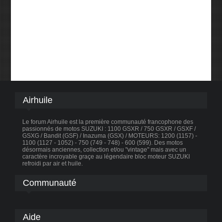
Airhuile
Le forum Airhuile est la première communauté francophone des
passionnés de motos SUZUKI : 1100 GSXR / 750 GSXR / GSXF /
GSXG / Bandit (GSF) / Inazuma (GSX) / MOTEURS: 1200 (1157) -
1100 (1127 - 1052) - 750 (749 - 748) - 600 (599). Des motos
désormais anciennes, collection et/ou "vintage" mais avec un
caractère incroyable graçe au légendaire bloc moteur SUZUKI
refroidi par air et huile.
Communauté
Aide