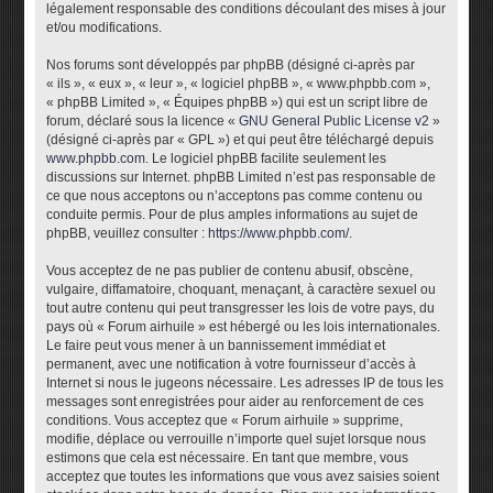
légalement responsable des conditions découlant des mises à jour
et/ou modifications.
Nos forums sont développés par phpBB (désigné ci-après par
« ils », « eux », « leur », « logiciel phpBB », « www.phpbb.com »,
« phpBB Limited », « Équipes phpBB ») qui est un script libre de
forum, déclaré sous la licence «
GNU General Public License v2
»
(désigné ci-après par « GPL ») et qui peut être téléchargé depuis
www.phpbb.com
. Le logiciel phpBB facilite seulement les
discussions sur Internet. phpBB Limited n’est pas responsable de
ce que nous acceptons ou n’acceptons pas comme contenu ou
conduite permis. Pour de plus amples informations au sujet de
phpBB, veuillez consulter :
https://www.phpbb.com/
.
Vous acceptez de ne pas publier de contenu abusif, obscène,
vulgaire, diffamatoire, choquant, menaçant, à caractère sexuel ou
tout autre contenu qui peut transgresser les lois de votre pays, du
pays où « Forum airhuile » est hébergé ou les lois internationales.
Le faire peut vous mener à un bannissement immédiat et
permanent, avec une notification à votre fournisseur d’accès à
Internet si nous le jugeons nécessaire. Les adresses IP de tous les
messages sont enregistrées pour aider au renforcement de ces
conditions. Vous acceptez que « Forum airhuile » supprime,
modifie, déplace ou verrouille n’importe quel sujet lorsque nous
estimons que cela est nécessaire. En tant que membre, vous
acceptez que toutes les informations que vous avez saisies soient