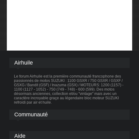
Airhuile
Le forum Airhuile est la première communauté francophone des
passionnés de motos SUZUKI : 1100 GSXR / 750 GSXR / GSXF /
GSXG / Bandit (GSF) / Inazuma (GSX) / MOTEURS: 1200 (1157) -
1100 (1127 - 1052) - 750 (749 - 748) - 600 (599). Des motos
désormais anciennes, collection et/ou "vintage" mais avec un
caractère incroyable graçe au légendaire bloc moteur SUZUKI
refroidi par air et huile.
Communauté
Aide