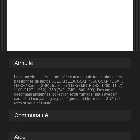
Airhuile
Le forum Airhuile est la première communauté francophone des
passionnés de motos SUZUKI : 1100 GSXR / 750 GSXR / GSXF /
GSXG / Bandit (GSF) / Inazuma (GSX) / MOTEURS: 1200 (1157) -
1100 (1127 - 1052) - 750 (749 - 748) - 600 (599). Des motos
désormais anciennes, collection et/ou "vintage" mais avec un
caractère incroyable graçe au légendaire bloc moteur SUZUKI
refroidi par air et huile.
Communauté
Aide