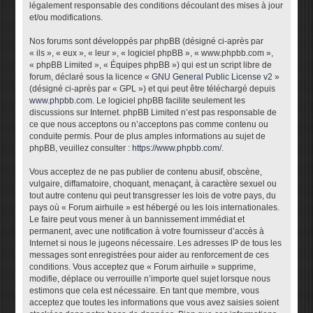
légalement responsable des conditions découlant des mises à jour
et/ou modifications.
Nos forums sont développés par phpBB (désigné ci-après par
« ils », « eux », « leur », « logiciel phpBB », « www.phpbb.com »,
« phpBB Limited », « Équipes phpBB ») qui est un script libre de
forum, déclaré sous la licence «
GNU General Public License v2
»
(désigné ci-après par « GPL ») et qui peut être téléchargé depuis
www.phpbb.com
. Le logiciel phpBB facilite seulement les
discussions sur Internet. phpBB Limited n’est pas responsable de
ce que nous acceptons ou n’acceptons pas comme contenu ou
conduite permis. Pour de plus amples informations au sujet de
phpBB, veuillez consulter :
https://www.phpbb.com/
.
Vous acceptez de ne pas publier de contenu abusif, obscène,
vulgaire, diffamatoire, choquant, menaçant, à caractère sexuel ou
tout autre contenu qui peut transgresser les lois de votre pays, du
pays où « Forum airhuile » est hébergé ou les lois internationales.
Le faire peut vous mener à un bannissement immédiat et
permanent, avec une notification à votre fournisseur d’accès à
Internet si nous le jugeons nécessaire. Les adresses IP de tous les
messages sont enregistrées pour aider au renforcement de ces
conditions. Vous acceptez que « Forum airhuile » supprime,
modifie, déplace ou verrouille n’importe quel sujet lorsque nous
estimons que cela est nécessaire. En tant que membre, vous
acceptez que toutes les informations que vous avez saisies soient