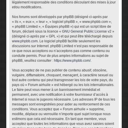
légalement responsable des conditions découlant des mises à jour
et/ou modifications.
Nos forums sont développés par phpBB (désigné ci-après par
« ils », « eux », « leur », « logiciel phpBB », « www.phpbb.com »,
« phpBB Limited », « Équipes phpBB ») qui est un script libre de
forum, déclaré sous la licence «
GNU General Public License v2
»
(désigné ci-après par « GPL ») et qui peut être téléchargé depuis
www.phpbb.com
. Le logiciel phpBB facilite seulement les
discussions sur Internet. phpBB Limited n’est pas responsable de
ce que nous acceptons ou n’acceptons pas comme contenu ou
conduite permis. Pour de plus amples informations au sujet de
phpBB, veuillez consulter :
https://www.phpbb.com/
.
Vous acceptez de ne pas publier de contenu abusif, obscène,
vulgaire, diffamatoire, choquant, menaçant, à caractère sexuel ou
tout autre contenu qui peut transgresser les lois de votre pays, du
pays où « Forum airhuile » est hébergé ou les lois internationales.
Le faire peut vous mener à un bannissement immédiat et
permanent, avec une notification à votre fournisseur d’accès à
Internet si nous le jugeons nécessaire. Les adresses IP de tous les
messages sont enregistrées pour aider au renforcement de ces
conditions. Vous acceptez que « Forum airhuile » supprime,
modifie, déplace ou verrouille n’importe quel sujet lorsque nous
estimons que cela est nécessaire. En tant que membre, vous
acceptez que toutes les informations que vous avez saisies soient