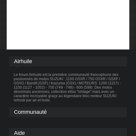
Airhuile
Le forum Airhuile est la première communauté francophone des
passionnés de motos SUZUKI : 1100 GSXR / 750 GSXR / GSXF /
GSXG / Bandit (GSF) / Inazuma (GSX) / MOTEURS: 1200 (1157) -
1100 (1127 - 1052) - 750 (749 - 748) - 600 (599). Des motos
désormais anciennes, collection et/ou "vintage" mais avec un
caractère incroyable graçe au légendaire bloc moteur SUZUKI
refroidi par air et huile.
Communauté
Aide