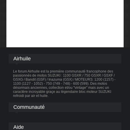
Airhuile
Le forum Airhuile est la première communauté francophone des
passionnés de motos SUZUKI : 1100 GSXR / 750 GSXR / GSXF /
GSXG / Bandit (GSF) / Inazuma (GSX) / MOTEURS: 1200 (1157) -
1100 (1127 - 1052) - 750 (749 - 748) - 600 (599). Des motos
désormais anciennes, collection et/ou "vintage" mais avec un
caractère incroyable graçe au légendaire bloc moteur SUZUKI
refroidi par air et huile.
Communauté
Aide