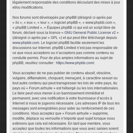
légalement responsable des conditions découlant des mises à jour
et/ou modifications.
Nos forums sont développés par phpBB (désigné ci-après par
« ils », « eux », « leur », « logiciel phpBB », « www.phpbb.com »,
« phpBB Limited », « Équipes phpBB ») qui est un script libre de
forum, déclaré sous la licence «
GNU General Public License v2
»
(désigné ci-après par « GPL ») et qui peut être téléchargé depuis
www.phpbb.com
. Le logiciel phpBB facilite seulement les
discussions sur Internet. phpBB Limited n’est pas responsable de
ce que nous acceptons ou n’acceptons pas comme contenu ou
conduite permis. Pour de plus amples informations au sujet de
phpBB, veuillez consulter :
https://www.phpbb.com/
.
Vous acceptez de ne pas publier de contenu abusif, obscène,
vulgaire, diffamatoire, choquant, menaçant, à caractère sexuel ou
tout autre contenu qui peut transgresser les lois de votre pays, du
pays où « Forum airhuile » est hébergé ou les lois internationales.
Le faire peut vous mener à un bannissement immédiat et
permanent, avec une notification à votre fournisseur d’accès à
Internet si nous le jugeons nécessaire. Les adresses IP de tous les
messages sont enregistrées pour aider au renforcement de ces
conditions. Vous acceptez que « Forum airhuile » supprime,
modifie, déplace ou verrouille n’importe quel sujet lorsque nous
estimons que cela est nécessaire. En tant que membre, vous
acceptez que toutes les informations que vous avez saisies soient