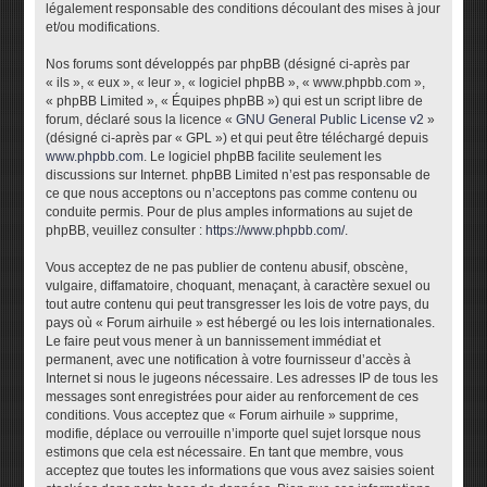
légalement responsable des conditions découlant des mises à jour
et/ou modifications.
Nos forums sont développés par phpBB (désigné ci-après par
« ils », « eux », « leur », « logiciel phpBB », « www.phpbb.com »,
« phpBB Limited », « Équipes phpBB ») qui est un script libre de
forum, déclaré sous la licence «
GNU General Public License v2
»
(désigné ci-après par « GPL ») et qui peut être téléchargé depuis
www.phpbb.com
. Le logiciel phpBB facilite seulement les
discussions sur Internet. phpBB Limited n’est pas responsable de
ce que nous acceptons ou n’acceptons pas comme contenu ou
conduite permis. Pour de plus amples informations au sujet de
phpBB, veuillez consulter :
https://www.phpbb.com/
.
Vous acceptez de ne pas publier de contenu abusif, obscène,
vulgaire, diffamatoire, choquant, menaçant, à caractère sexuel ou
tout autre contenu qui peut transgresser les lois de votre pays, du
pays où « Forum airhuile » est hébergé ou les lois internationales.
Le faire peut vous mener à un bannissement immédiat et
permanent, avec une notification à votre fournisseur d’accès à
Internet si nous le jugeons nécessaire. Les adresses IP de tous les
messages sont enregistrées pour aider au renforcement de ces
conditions. Vous acceptez que « Forum airhuile » supprime,
modifie, déplace ou verrouille n’importe quel sujet lorsque nous
estimons que cela est nécessaire. En tant que membre, vous
acceptez que toutes les informations que vous avez saisies soient