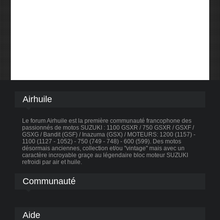
Airhuile
Le forum Airhuile est la première communauté francophone des
passionnés de motos SUZUKI : 1100 GSXR / 750 GSXR / GSXF /
GSXG / Bandit (GSF) / Inazuma (GSX) / MOTEURS: 1200 (1157) -
1100 (1127 - 1052) - 750 (749 - 748) - 600 (599). Des motos
désormais anciennes, collection et/ou "vintage" mais avec un
caractère incroyable graçe au légendaire bloc moteur SUZUKI
refroidi par air et huile.
Communauté
Aide