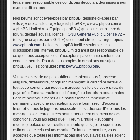
légalement responsable des conditions découlant des mises à jour
et/ou modifications.
Nos forums sont développés par phpBB (désigné ci-après par
« ils », « eux », « leur », « logiciel phpBB », « www.phpbb.com »,
« phpBB Limited », « Équipes phpBB ») qui est un script libre de
forum, déclaré sous la licence «
GNU General Public License v2
»
(désigné ci-après par « GPL ») et qui peut être téléchargé depuis
www.phpbb.com
. Le logiciel phpBB facilite seulement les
discussions sur Internet. phpBB Limited n’est pas responsable de
ce que nous acceptons ou n’acceptons pas comme contenu ou
conduite permis. Pour de plus amples informations au sujet de
phpBB, veuillez consulter :
https://www.phpbb.com/
.
Vous acceptez de ne pas publier de contenu abusif, obscène,
vulgaire, diffamatoire, choquant, menaçant, à caractère sexuel ou
tout autre contenu qui peut transgresser les lois de votre pays, du
pays où « Forum airhuile » est hébergé ou les lois internationales.
Le faire peut vous mener à un bannissement immédiat et
permanent, avec une notification à votre fournisseur d’accès à
Internet si nous le jugeons nécessaire. Les adresses IP de tous les
messages sont enregistrées pour aider au renforcement de ces
conditions. Vous acceptez que « Forum airhuile » supprime,
modifie, déplace ou verrouille n’importe quel sujet lorsque nous
estimons que cela est nécessaire. En tant que membre, vous
acceptez que toutes les informations que vous avez saisies soient