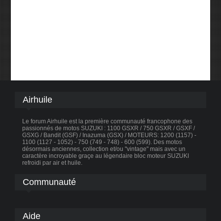
Airhuile
Le forum Airhuile est la première communauté francophone des
passionnés de motos SUZUKI : 1100 GSXR / 750 GSXR / GSXF /
GSXG / Bandit (GSF) / Inazuma (GSX) / MOTEURS: 1200 (1157) -
1100 (1127 - 1052) - 750 (749 - 748) - 600 (599). Des motos
désormais anciennes, collection et/ou "vintage" mais avec un
caractère incroyable graçe au légendaire bloc moteur SUZUKI
refroidi par air et huile.
Communauté
Aide