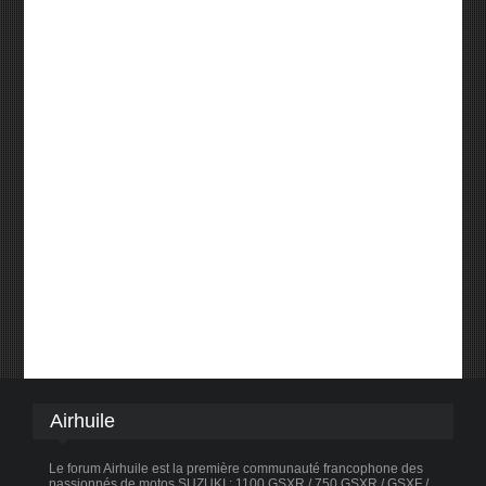
Airhuile
Le forum Airhuile est la première communauté francophone des
passionnés de motos SUZUKI : 1100 GSXR / 750 GSXR / GSXF /