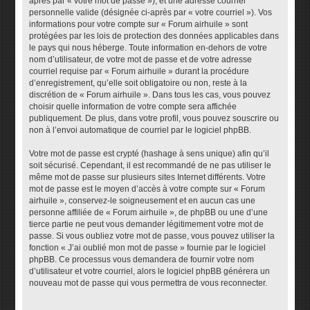
après par « votre mot de passe »), et une adresse courriel
personnelle valide (désignée ci-après par « votre courriel »). Vos
informations pour votre compte sur « Forum airhuile » sont
protégées par les lois de protection des données applicables dans
le pays qui nous héberge. Toute information en-dehors de votre
nom d’utilisateur, de votre mot de passe et de votre adresse
courriel requise par « Forum airhuile » durant la procédure
d’enregistrement, qu’elle soit obligatoire ou non, reste à la
discrétion de « Forum airhuile ». Dans tous les cas, vous pouvez
choisir quelle information de votre compte sera affichée
publiquement. De plus, dans votre profil, vous pouvez souscrire ou
non à l’envoi automatique de courriel par le logiciel phpBB.
Votre mot de passe est crypté (hashage à sens unique) afin qu’il
soit sécurisé. Cependant, il est recommandé de ne pas utiliser le
même mot de passe sur plusieurs sites Internet différents. Votre
mot de passe est le moyen d’accès à votre compte sur « Forum
airhuile », conservez-le soigneusement et en aucun cas une
personne affiliée de « Forum airhuile », de phpBB ou une d’une
tierce partie ne peut vous demander légitimement votre mot de
passe. Si vous oubliez votre mot de passe, vous pouvez utiliser la
fonction « J’ai oublié mon mot de passe » fournie par le logiciel
phpBB. Ce processus vous demandera de fournir votre nom
d’utilisateur et votre courriel, alors le logiciel phpBB générera un
nouveau mot de passe qui vous permettra de vous reconnecter.