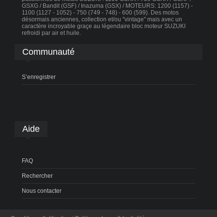
GSXG / Bandit (GSF) / Inazuma (GSX) / MOTEURS: 1200 (1157) -
1100 (1127 - 1052) - 750 (749 - 748) - 600 (599). Des motos
désormais anciennes, collection et/ou "vintage" mais avec un
caractère incroyable graçe au légendaire bloc moteur SUZUKI
refroidi par air et huile.
Communauté
S’enregistrer
Aide
FAQ
Rechercher
Nous contacter