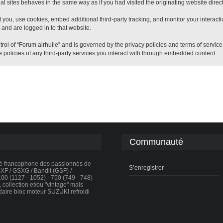
 sites behaves in the same way as if you had visited the originating website direct
 you, use cookies, embed additional third-party tracking, and monitor your interact
 and are logged in to that website.
trol of “Forum airhuile” and is governed by the privacy policies and terms of servic
 policies of any third-party services you interact with through embedded content.
Communauté
té francophone des passionnés de
S’enregistrer
F / GSXG / Bandit (GSF) /
0 (1127 - 1052) - 750 (749 - 748)
collection et/ou "vintage" mais
daire bloc moteur SUZUKI refroidi