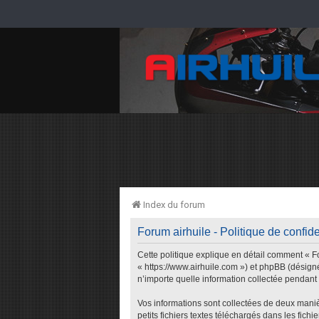
Index du forum
Forum airhuile - Politique de confide
Cette politique explique en détail comment « For
« https://www.airhuile.com ») et phpBB (désigné
n’importe quelle information collectée pendant n
Vos informations sont collectées de deux maniè
petits fichiers textes téléchargés dans les fich