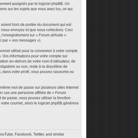
iquement assignés par le logiciel phpBB. Un
ions sur les sujets que vous avez lus, ce qui
 soient hors de portée du document qui est
s nous envoyez et que nous collectons. Ceci
), l’enregistrement sur « Forum airhuile »
ci par « vos messages »).
sonnel utilisé pour la connexion à votre compte
). Vos informations pour votre compte sur
tion en-dehors de votre nom d’utilisateur, de
ligatoire ou non, reste à la discrétion de
, dans votre profil, vous pouvez souscrire ou
e même mot de passe sur plusieurs sites Internet
un cas une personne affiliée de « Forum
 de passe, vous pouvez utiliser la fonction
votre courriel, alors le logiciel phpBB générera
YouTube, Facebook, Twitter, and similar