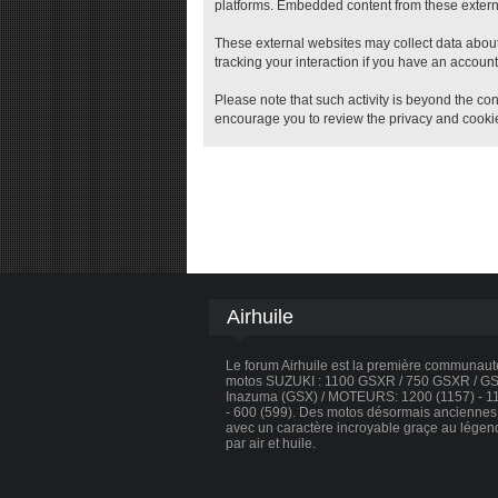
platforms. Embedded content from these external
These external websites may collect data about
tracking your interaction if you have an account
Please note that such activity is beyond the con
encourage you to review the privacy and cookie
Airhuile
Le forum Airhuile est la première communau
motos SUZUKI : 1100 GSXR / 750 GSXR / GSX
Inazuma (GSX) / MOTEURS: 1200 (1157) - 110
- 600 (599). Des motos désormais anciennes, 
avec un caractère incroyable graçe au légen
par air et huile.