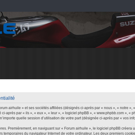
ntialité
um airhuile » et ses sociétés affiliées (désignés ci-après par « nous », « notre », «
 ci-après par « ils », « eux », « leur », « logiciel phpBB », « www.phpbb.com », « 
’importe quelle session d’utilisation de votre part (désignée ci-après par « vos inf
res. Premièrement, en naviguant sur « Forum airhuile », le logiciel phpBB créera 
iers temporaires du navigateur Internet de votre ordinateur. Les deux premiers cookie