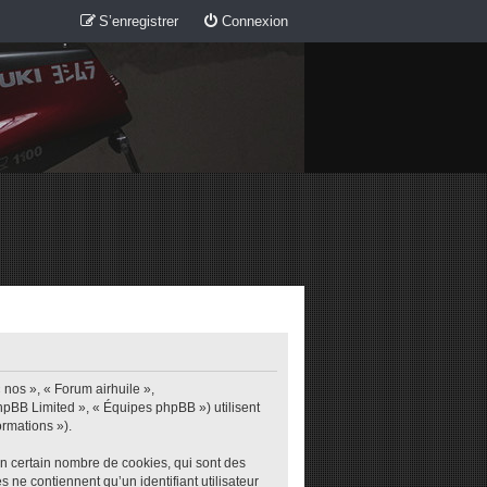
S’enregistrer
Connexion
 nos », « Forum airhuile »,
phpBB Limited », « Équipes phpBB ») utilisent
ormations »).
un certain nombre de cookies, qui sont des
s ne contiennent qu’un identifiant utilisateur