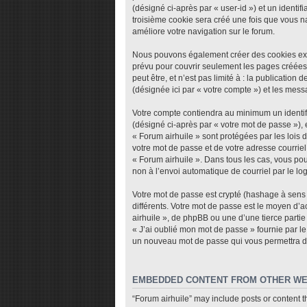
(désigné ci-après par « user-id ») et un identi
troisième cookie sera créé une fois que vous nav
améliore votre navigation sur le forum.
Nous pouvons également créer des cookies exte
prévu pour couvrir seulement les pages créées
peut être, et n’est pas limité à : la publicatio
(désignée ici par « votre compte ») et les mes
Votre compte contiendra au minimum un identifi
(désigné ci-après par « votre mot de passe »), 
« Forum airhuile » sont protégées par les lois
votre mot de passe et de votre adresse courriel 
« Forum airhuile ». Dans tous les cas, vous pou
non à l’envoi automatique de courriel par le lo
Votre mot de passe est crypté (hashage à sens u
différents. Votre mot de passe est le moyen d’
airhuile », de phpBB ou une d’une tierce parti
« J’ai oublié mon mot de passe » fournie par le
un nouveau mot de passe qui vous permettra d
EMBEDDED CONTENT FROM OTHER WE
“Forum airhuile” may include posts or content t