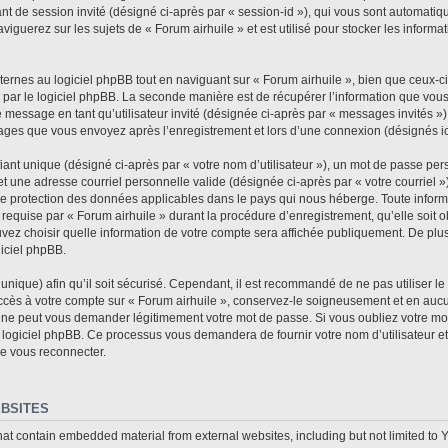
fiant de session invité (désigné ci-après par « session-id »), qui vous sont automat
iguerez sur les sujets de « Forum airhuile » et est utilisé pour stocker les informat
rnes au logiciel phpBB tout en naviguant sur « Forum airhuile », bien que ceux-ci
 par le logiciel phpBB. La seconde manière est de récupérer l’information que vou
n de message en tant qu’utilisateur invité (désignée ci-après par « messages invités »
sages que vous envoyez après l’enregistrement et lors d’une connexion (désignés i
ant unique (désigné ci-après par « votre nom d’utilisateur »), un mot de passe per
et une adresse courriel personnelle valide (désignée ci-après par « votre courriel »
 de protection des données applicables dans le pays qui nous héberge. Toute informa
requise par « Forum airhuile » durant la procédure d’enregistrement, qu’elle soit ob
vez choisir quelle information de votre compte sera affichée publiquement. De plus
giciel phpBB.
nique) afin qu’il soit sécurisé. Cependant, il est recommandé de ne pas utiliser l
accès à votre compte sur « Forum airhuile », conservez-le soigneusement et en auc
e ne peut vous demander légitimement votre mot de passe. Si vous oubliez votre mot
 logiciel phpBB. Ce processus vous demandera de fournir votre nom d’utilisateur et 
e vous reconnecter.
BSITES
hat contain embedded material from external websites, including but not limited to 