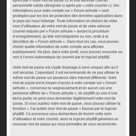
après par « votre mot de passe »), et une adresse courriel
personnelle valide (désignée ci-après par « votre courriel »). Vos
informations pour votre compte sur « Forum airhuile » sont
protégées par les lois de protection des données applicables dans
le pays qui nous héberge. Toute information en-dehors de votre
nom d’utilisateur, de votre mot de passe et de votre adresse
courriel requise par « Forum airhuile » durant la procédure
d’enregistrement, qu’elle soit obligatoire ou non, reste à la
discrétion de « Forum airhuile ». Dans tous les cas, vous pouvez
choisir quelle information de votre compte sera affichée
publiquement. De plus, dans votre profil, vous pouvez souscrire ou
non à l’envoi automatique de courriel par le logiciel phpBB.
Votre mot de passe est crypté (hashage à sens unique) afin qu’il
soit sécurisé. Cependant, il est recommandé de ne pas utiliser le
même mot de passe sur plusieurs sites Internet différents. Votre
mot de passe est le moyen d’accès à votre compte sur « Forum
airhuile », conservez-le soigneusement et en aucun cas une
personne affiliée de « Forum airhuile », de phpBB ou une d’une
tierce partie ne peut vous demander légitimement votre mot de
passe. Si vous oubliez votre mot de passe, vous pouvez utiliser la
fonction « J’ai oublié mon mot de passe » fournie par le logiciel
phpBB. Ce processus vous demandera de fournir votre nom
d’utilisateur et votre courriel, alors le logiciel phpBB générera un
nouveau mot de passe qui vous permettra de vous reconnecter.