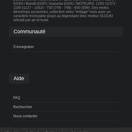
GSXG / Bandit (GSF) / Inazuma (GSX) / MOTEURS: 1200 (1157) -
1100 (1127 - 1052) - 750 (749 - 748) - 600 (599). Des motos
désormais anciennes, collection et/ou "vintage" mais avec un
caractère incroyable graçe au légendaire bloc moteur SUZUKI
refroidi par air et huile.
Communauté
S’enregistrer
Aide
FAQ
Rechercher
Nous contacter