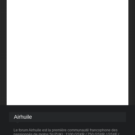
Airhuile
Le forum Airhuile est la première communauté francophone des
passionnés de motos SUZUKI : 1100 GSXR / 750 GSXR / GSXF /