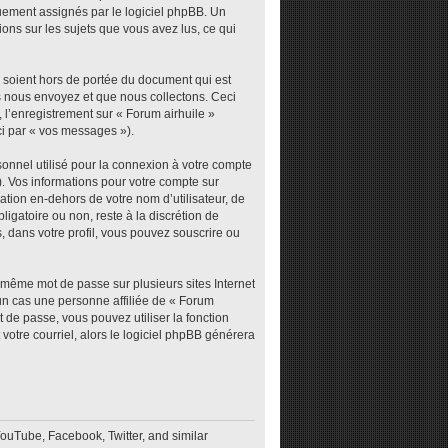
iquement assignés par le logiciel phpBB. Un
ions sur les sujets que vous avez lus, ce qui
 soient hors de portée du document qui est
s nous envoyez et que nous collectons. Ceci
), l’enregistrement sur « Forum airhuile »
ci par « vos messages »).
sonnel utilisé pour la connexion à votre compte
). Vos informations pour votre compte sur
tion en-dehors de votre nom d’utilisateur, de
ligatoire ou non, reste à la discrétion de
, dans votre profil, vous pouvez souscrire ou
e même mot de passe sur plusieurs sites Internet
un cas une personne affiliée de « Forum
 de passe, vous pouvez utiliser la fonction
votre courriel, alors le logiciel phpBB générera
YouTube, Facebook, Twitter, and similar