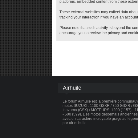
platforms. Embedded content from these external
These external websites may collect data about
tracking your interaction if you have an account
Please note that such activity is beyond the con
encourage you to review the privacy and cookie
Airhuile
Le forum Airhuile est la première communau
motos SUZUKI : 1100 GSXR / 750 GSXR / GSX
Inazuma (GSX) / MOTEURS: 1200 (1157) - 110
- 600 (599). Des motos désormais anciennes, 
avec un caractère incroyable graçe au légen
par air et huile.