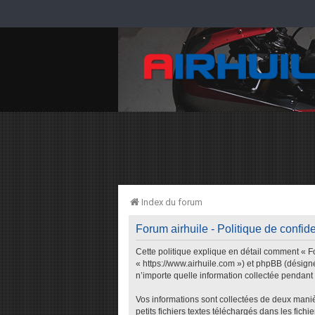
Index du forum
Forum airhuile - Politique de confide
Cette politique explique en détail comment « For
« https://www.airhuile.com ») et phpBB (désigné
n’importe quelle information collectée pendant n
Vos informations sont collectées de deux maniè
petits fichiers textes téléchargés dans les fich