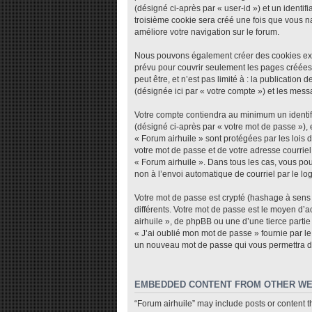
(désigné ci-après par « user-id ») et un identi
troisième cookie sera créé une fois que vous nav
améliore votre navigation sur le forum.
Nous pouvons également créer des cookies exte
prévu pour couvrir seulement les pages créées
peut être, et n’est pas limité à : la publicatio
(désignée ici par « votre compte ») et les mes
Votre compte contiendra au minimum un identifi
(désigné ci-après par « votre mot de passe »), 
« Forum airhuile » sont protégées par les lois
votre mot de passe et de votre adresse courriel 
« Forum airhuile ». Dans tous les cas, vous pou
non à l’envoi automatique de courriel par le lo
Votre mot de passe est crypté (hashage à sens u
différents. Votre mot de passe est le moyen d’
airhuile », de phpBB ou une d’une tierce parti
« J’ai oublié mon mot de passe » fournie par le
un nouveau mot de passe qui vous permettra d
EMBEDDED CONTENT FROM OTHER WE
“Forum airhuile” may include posts or content t