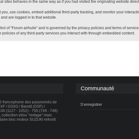
 sites behaves in the same way as if you had visited the originating website direct
 you, use cookies, embed additional third-party tracking, and monitor your interact
 and are logged in to that website.
trol of “Forum airhuile” and is governed by the privacy policies and terms of servic
 policies of any third-party services you interact with through embedded content.
Communauté
té francophone des passionnés de
S’enregistrer
F / GSXG / Bandit (GSF) /
0 (1127 - 1052) - 750 (749 - 748)
collection et/ou "vintage" mais
daire bloc moteur SUZUKI refroidi