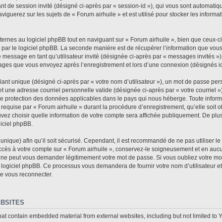
fiant de session invité (désigné ci-après par « session-id »), qui vous sont automat
iguerez sur les sujets de « Forum airhuile » et est utilisé pour stocker les informat
rnes au logiciel phpBB tout en naviguant sur « Forum airhuile », bien que ceux-ci
 par le logiciel phpBB. La seconde manière est de récupérer l’information que vou
n de message en tant qu’utilisateur invité (désignée ci-après par « messages invités »
sages que vous envoyez après l’enregistrement et lors d’une connexion (désignés i
ant unique (désigné ci-après par « votre nom d’utilisateur »), un mot de passe per
et une adresse courriel personnelle valide (désignée ci-après par « votre courriel »
 de protection des données applicables dans le pays qui nous héberge. Toute informa
requise par « Forum airhuile » durant la procédure d’enregistrement, qu’elle soit ob
vez choisir quelle information de votre compte sera affichée publiquement. De plus
giciel phpBB.
nique) afin qu’il soit sécurisé. Cependant, il est recommandé de ne pas utiliser l
accès à votre compte sur « Forum airhuile », conservez-le soigneusement et en auc
e ne peut vous demander légitimement votre mot de passe. Si vous oubliez votre mot
 logiciel phpBB. Ce processus vous demandera de fournir votre nom d’utilisateur et 
e vous reconnecter.
BSITES
hat contain embedded material from external websites, including but not limited to 