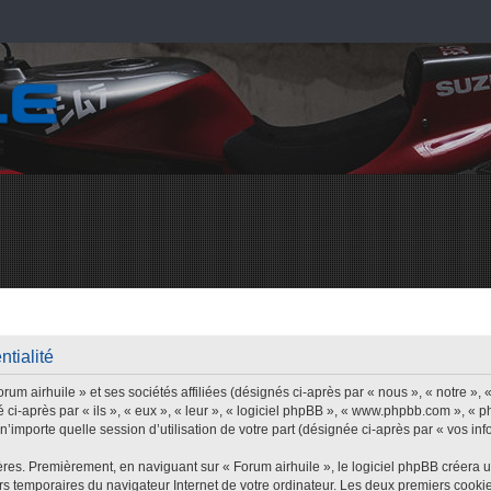
ntialité
um airhuile » et ses sociétés affiliées (désignés ci-après par « nous », « notre », «
 ci-après par « ils », « eux », « leur », « logiciel phpBB », « www.phpbb.com », « 
’importe quelle session d’utilisation de votre part (désignée ci-après par « vos inf
res. Premièrement, en naviguant sur « Forum airhuile », le logiciel phpBB créera 
iers temporaires du navigateur Internet de votre ordinateur. Les deux premiers cookie