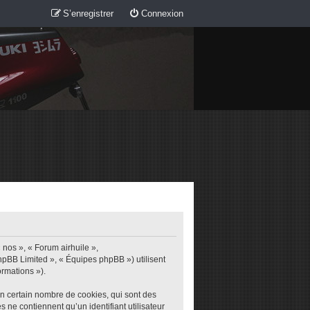
S’enregistrer
Connexion
 nos », « Forum airhuile »,
phpBB Limited », « Équipes phpBB ») utilisent
ormations »).
un certain nombre de cookies, qui sont des
s ne contiennent qu’un identifiant utilisateur