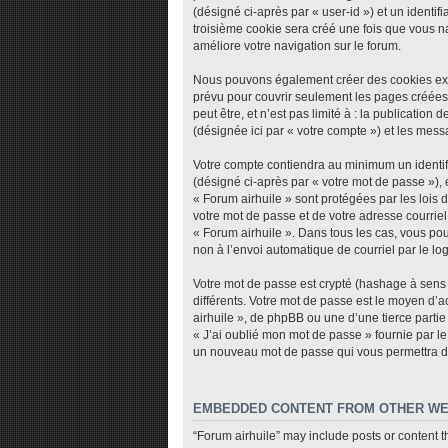
(désigné ci-après par « user-id ») et un identi
troisième cookie sera créé une fois que vous nav
améliore votre navigation sur le forum.
Nous pouvons également créer des cookies exte
prévu pour couvrir seulement les pages créées
peut être, et n’est pas limité à : la publicatio
(désignée ici par « votre compte ») et les mes
Votre compte contiendra au minimum un identifi
(désigné ci-après par « votre mot de passe »), 
« Forum airhuile » sont protégées par les lois
votre mot de passe et de votre adresse courriel 
« Forum airhuile ». Dans tous les cas, vous pou
non à l’envoi automatique de courriel par le lo
Votre mot de passe est crypté (hashage à sens u
différents. Votre mot de passe est le moyen d’
airhuile », de phpBB ou une d’une tierce parti
« J’ai oublié mon mot de passe » fournie par le
un nouveau mot de passe qui vous permettra d
EMBEDDED CONTENT FROM OTHER WE
“Forum airhuile” may include posts or content t