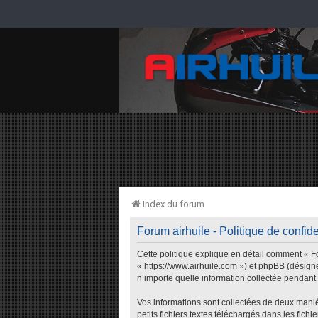
Index du forum
Forum airhuile - Politique de confide
Cette politique explique en détail comment « For
« https://www.airhuile.com ») et phpBB (désigné
n’importe quelle information collectée pendant n
Vos informations sont collectées de deux maniè
petits fichiers textes téléchargés dans les fich