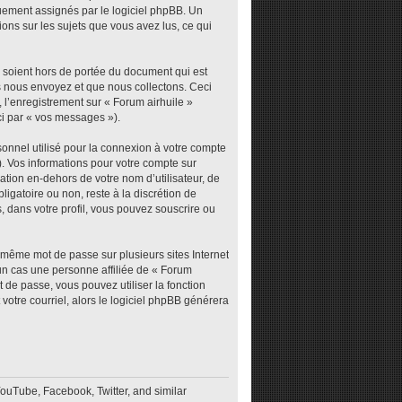
iquement assignés par le logiciel phpBB. Un
ions sur les sujets que vous avez lus, ce qui
 soient hors de portée du document qui est
s nous envoyez et que nous collectons. Ceci
), l’enregistrement sur « Forum airhuile »
ci par « vos messages »).
sonnel utilisé pour la connexion à votre compte
). Vos informations pour votre compte sur
tion en-dehors de votre nom d’utilisateur, de
ligatoire ou non, reste à la discrétion de
, dans votre profil, vous pouvez souscrire ou
e même mot de passe sur plusieurs sites Internet
un cas une personne affiliée de « Forum
 de passe, vous pouvez utiliser la fonction
votre courriel, alors le logiciel phpBB générera
YouTube, Facebook, Twitter, and similar