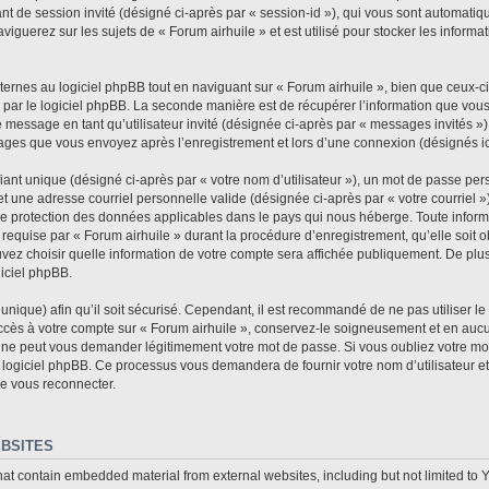
fiant de session invité (désigné ci-après par « session-id »), qui vous sont automat
iguerez sur les sujets de « Forum airhuile » et est utilisé pour stocker les informat
rnes au logiciel phpBB tout en naviguant sur « Forum airhuile », bien que ceux-ci
 par le logiciel phpBB. La seconde manière est de récupérer l’information que vou
n de message en tant qu’utilisateur invité (désignée ci-après par « messages invités »
sages que vous envoyez après l’enregistrement et lors d’une connexion (désignés i
ant unique (désigné ci-après par « votre nom d’utilisateur »), un mot de passe per
et une adresse courriel personnelle valide (désignée ci-après par « votre courriel »
 de protection des données applicables dans le pays qui nous héberge. Toute informa
requise par « Forum airhuile » durant la procédure d’enregistrement, qu’elle soit ob
vez choisir quelle information de votre compte sera affichée publiquement. De plus
giciel phpBB.
nique) afin qu’il soit sécurisé. Cependant, il est recommandé de ne pas utiliser l
accès à votre compte sur « Forum airhuile », conservez-le soigneusement et en auc
e ne peut vous demander légitimement votre mot de passe. Si vous oubliez votre mot
 logiciel phpBB. Ce processus vous demandera de fournir votre nom d’utilisateur et 
e vous reconnecter.
BSITES
hat contain embedded material from external websites, including but not limited to 