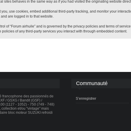
 sites behaves in the same way as if you had visited the originating website direct
 you, use cookies, embed additional third-party tracking, and monitor your interact
 and are logged in to that website.
trol of “Forum airhuile” and is governed by the privacy policies and terms of servic
 policies of any third-party services you interact with through embedded content.
Communauté
té francophone des passionnés de
S’enregistrer
F / GSXG / Bandit (GSF) /
0 (1127 - 1052) - 750 (749 - 748)
collection et/ou "vintage" mais
daire bloc moteur SUZUKI refroidi