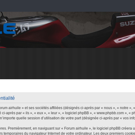
ntialité
um airhuile » et ses sociétés affiliées (désignés ci-après par « nous », « notre », «
 ci-après par « ils », « eux », « leur », « logiciel phpBB », « www.phpbb.com », « 
’importe quelle session d’utilisation de votre part (désignée ci-après par « vos inf
res. Premièrement, en naviguant sur « Forum airhuile », le logiciel phpBB créera 
iers temporaires du navigateur Internet de votre ordinateur. Les deux premiers cookie