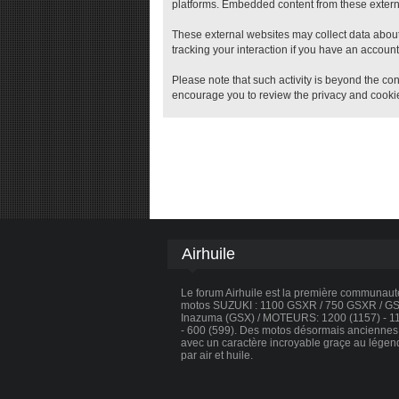
platforms. Embedded content from these external
These external websites may collect data about
tracking your interaction if you have an account
Please note that such activity is beyond the con
encourage you to review the privacy and cookie
Airhuile
Le forum Airhuile est la première communau
motos SUZUKI : 1100 GSXR / 750 GSXR / GSX
Inazuma (GSX) / MOTEURS: 1200 (1157) - 110
- 600 (599). Des motos désormais anciennes, 
avec un caractère incroyable graçe au légen
par air et huile.