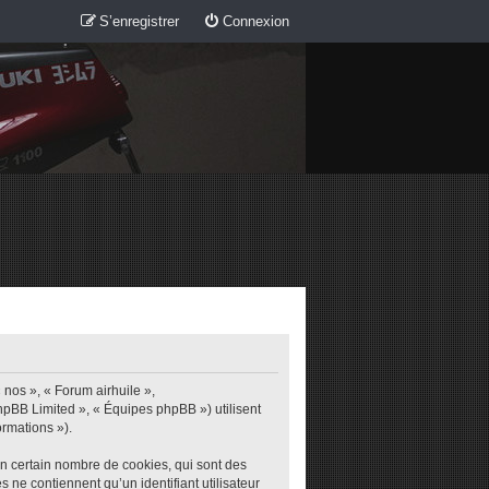
S’enregistrer
Connexion
 nos », « Forum airhuile »,
phpBB Limited », « Équipes phpBB ») utilisent
ormations »).
un certain nombre de cookies, qui sont des
s ne contiennent qu’un identifiant utilisateur