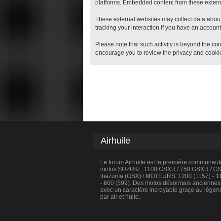
platforms. Embedded content from these external
These external websites may collect data about
tracking your interaction if you have an account
Please note that such activity is beyond the con
encourage you to review the privacy and cookie
Airhuile
Le forum Airhuile est la première communau
motos SUZUKI : 1100 GSXR / 750 GSXR / GSX
Inazuma (GSX) / MOTEURS: 1200 (1157) - 110
- 600 (599). Des motos désormais anciennes, 
avec un caractère incroyable graçe au légen
par air et huile.