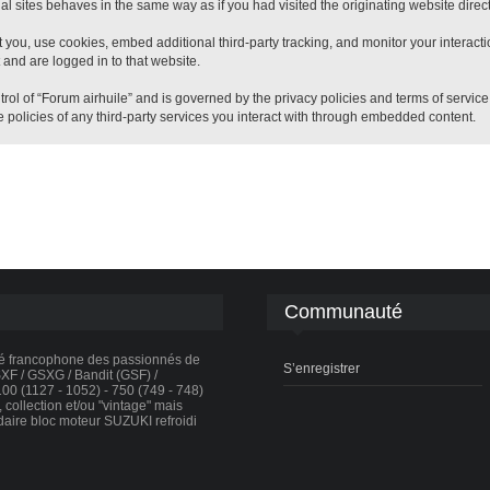
 sites behaves in the same way as if you had visited the originating website direct
 you, use cookies, embed additional third-party tracking, and monitor your interact
 and are logged in to that website.
trol of “Forum airhuile” and is governed by the privacy policies and terms of servic
 policies of any third-party services you interact with through embedded content.
Communauté
té francophone des passionnés de
S’enregistrer
F / GSXG / Bandit (GSF) /
0 (1127 - 1052) - 750 (749 - 748)
collection et/ou "vintage" mais
daire bloc moteur SUZUKI refroidi