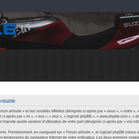
ntialité
um airhuile » et ses sociétés affiliées (désignés ci-après par « nous », « notre », «
 ci-après par « ils », « eux », « leur », « logiciel phpBB », « www.phpbb.com », « 
’importe quelle session d’utilisation de votre part (désignée ci-après par « vos inf
res. Premièrement, en naviguant sur « Forum airhuile », le logiciel phpBB créera 
iers temporaires du navigateur Internet de votre ordinateur. Les deux premiers cookie