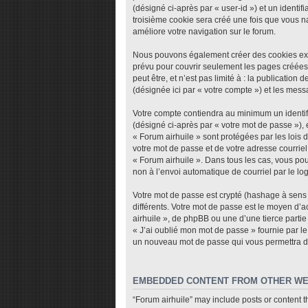
(désigné ci-après par « user-id ») et un identi
troisième cookie sera créé une fois que vous nav
améliore votre navigation sur le forum.
Nous pouvons également créer des cookies exte
prévu pour couvrir seulement les pages créées
peut être, et n’est pas limité à : la publicatio
(désignée ici par « votre compte ») et les mes
Votre compte contiendra au minimum un identifi
(désigné ci-après par « votre mot de passe »), 
« Forum airhuile » sont protégées par les lois
votre mot de passe et de votre adresse courriel 
« Forum airhuile ». Dans tous les cas, vous pou
non à l’envoi automatique de courriel par le lo
Votre mot de passe est crypté (hashage à sens u
différents. Votre mot de passe est le moyen d’
airhuile », de phpBB ou une d’une tierce parti
« J’ai oublié mon mot de passe » fournie par le
un nouveau mot de passe qui vous permettra d
EMBEDDED CONTENT FROM OTHER WE
“Forum airhuile” may include posts or content t