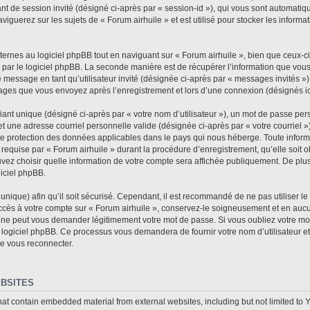
fiant de session invité (désigné ci-après par « session-id »), qui vous sont automat
iguerez sur les sujets de « Forum airhuile » et est utilisé pour stocker les informat
rnes au logiciel phpBB tout en naviguant sur « Forum airhuile », bien que ceux-ci
 par le logiciel phpBB. La seconde manière est de récupérer l’information que vou
n de message en tant qu’utilisateur invité (désignée ci-après par « messages invités »
sages que vous envoyez après l’enregistrement et lors d’une connexion (désignés i
ant unique (désigné ci-après par « votre nom d’utilisateur »), un mot de passe per
et une adresse courriel personnelle valide (désignée ci-après par « votre courriel »
 de protection des données applicables dans le pays qui nous héberge. Toute informa
requise par « Forum airhuile » durant la procédure d’enregistrement, qu’elle soit ob
vez choisir quelle information de votre compte sera affichée publiquement. De plus
giciel phpBB.
nique) afin qu’il soit sécurisé. Cependant, il est recommandé de ne pas utiliser l
accès à votre compte sur « Forum airhuile », conservez-le soigneusement et en auc
e ne peut vous demander légitimement votre mot de passe. Si vous oubliez votre mot
 logiciel phpBB. Ce processus vous demandera de fournir votre nom d’utilisateur et 
e vous reconnecter.
BSITES
hat contain embedded material from external websites, including but not limited to 