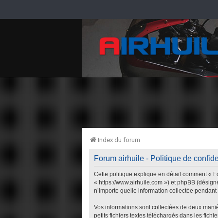
Index du forum
Forum airhuile - Politique de confide
Cette politique explique en détail comment « For
« https://www.airhuile.com ») et phpBB (désigné
n’importe quelle information collectée pendant n
Vos informations sont collectées de deux maniè
petits fichiers textes téléchargés dans les fich