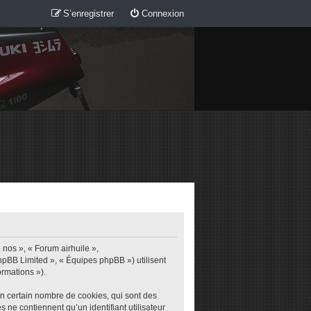
S’enregistrer
Connexion
 nos », « Forum airhuile »,
phpBB Limited », « Équipes phpBB ») utilisent
ormations »).
un certain nombre de cookies, qui sont des
s ne contiennent qu’un identifiant utilisateur