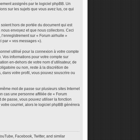
iquement assignés par le logiciel phpBB. Un
ions sur les sujets que vous avez lus, ce qui
 soient hors de portée du document qui est
s nous envoyez et que nous collectons. Ceci
), l’enregistrement sur « Forum airhuile »
ci par « vos messages »).
sonnel utilisé pour la connexion à votre compte
). Vos informations pour votre compte sur
tion en-dehors de votre nom d’utilisateur, de
ligatoire ou non, reste à la discrétion de
, dans votre profil, vous pouvez souscrire ou
e même mot de passe sur plusieurs sites Internet
un cas une personne affiliée de « Forum
 de passe, vous pouvez utiliser la fonction
votre courriel, alors le logiciel phpBB générera
YouTube, Facebook, Twitter, and similar