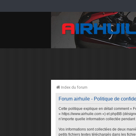
Index du forum
Forum airhuile - Politique de confide
Cette politique explique en détail comment « For
« https://www.airhuile.com ») et phpBB (désigné
n’importe quelle information collectée pendant n
Vos informations sont collectées de deux maniè
petits fichiers textes téléchargés dans les fich