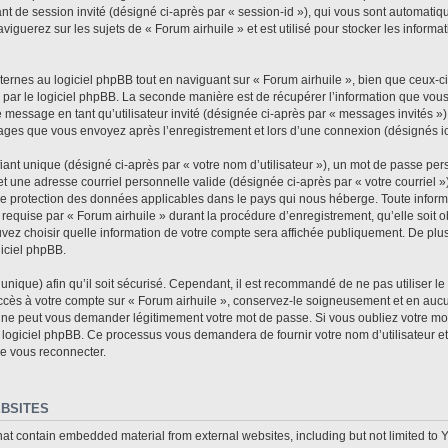
fiant de session invité (désigné ci-après par « session-id »), qui vous sont automat
iguerez sur les sujets de « Forum airhuile » et est utilisé pour stocker les informat
rnes au logiciel phpBB tout en naviguant sur « Forum airhuile », bien que ceux-ci
 par le logiciel phpBB. La seconde manière est de récupérer l’information que vou
n de message en tant qu’utilisateur invité (désignée ci-après par « messages invités »
sages que vous envoyez après l’enregistrement et lors d’une connexion (désignés i
ant unique (désigné ci-après par « votre nom d’utilisateur »), un mot de passe per
et une adresse courriel personnelle valide (désignée ci-après par « votre courriel »
 de protection des données applicables dans le pays qui nous héberge. Toute informa
requise par « Forum airhuile » durant la procédure d’enregistrement, qu’elle soit ob
vez choisir quelle information de votre compte sera affichée publiquement. De plus
giciel phpBB.
nique) afin qu’il soit sécurisé. Cependant, il est recommandé de ne pas utiliser l
accès à votre compte sur « Forum airhuile », conservez-le soigneusement et en auc
e ne peut vous demander légitimement votre mot de passe. Si vous oubliez votre mot
 logiciel phpBB. Ce processus vous demandera de fournir votre nom d’utilisateur et 
e vous reconnecter.
BSITES
hat contain embedded material from external websites, including but not limited to 