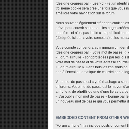
(désigné ci-après par « user-id ») et un identi
troisième cookie sera créé une fois que vous nav
améliore votre navigation sur le forum.
Nous pouvons également créer des cookies exte
prévu pour couvrir seulement les pages créées
peut être, et n’est pas limité à : la publicatio
(désignée ici par « votre compte ») et les mes
Votre compte contiendra au minimum un identifi
(désigné ci-après par « votre mot de passe »), 
« Forum airhuile » sont protégées par les lois
votre mot de passe et de votre adresse courriel 
« Forum airhuile ». Dans tous les cas, vous pou
non à l’envoi automatique de courriel par le lo
Votre mot de passe est crypté (hashage à sens u
différents. Votre mot de passe est le moyen d’
airhuile », de phpBB ou une d’une tierce parti
« J’ai oublié mon mot de passe » fournie par le
un nouveau mot de passe qui vous permettra d
EMBEDDED CONTENT FROM OTHER WE
“Forum airhuile” may include posts or content t