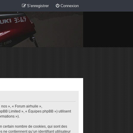
S’enregistrer
Connexion
 nos », « Forum airhuile »,
phpBB Limited », « Équipes phpBB ») utilisent
ormations »).
un certain nombre de cookies, qui sont des
s ne contiennent qu’un identifiant utilisateur