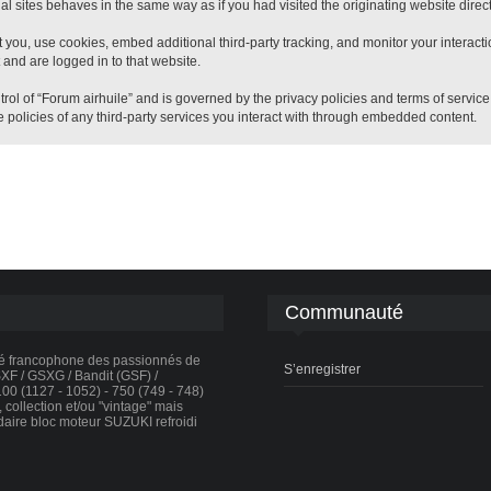
 sites behaves in the same way as if you had visited the originating website direct
 you, use cookies, embed additional third-party tracking, and monitor your interact
 and are logged in to that website.
trol of “Forum airhuile” and is governed by the privacy policies and terms of servic
 policies of any third-party services you interact with through embedded content.
Communauté
té francophone des passionnés de
S’enregistrer
F / GSXG / Bandit (GSF) /
0 (1127 - 1052) - 750 (749 - 748)
collection et/ou "vintage" mais
daire bloc moteur SUZUKI refroidi