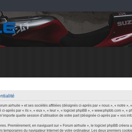
ntialité
um airhuile » et ses sociétés affiliées (désignés ci-après par « nous », « notre », «
 ci-après par « ils », « eux », « leur », « logiciel phpBB », « www.phpbb.com », « 
’importe quelle session d’utilisation de votre part (désignée ci-après par « vos inf
res. Premièrement, en naviguant sur « Forum airhuile », le logiciel phpBB créera 
iers temporaires du navigateur Internet de votre ordinateur. Les deux premiers cookie