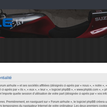
ntialité
um airhuile » et ses sociétés affiliées (désignés ci-après par « nous », « notre », «
 ci-après par « ils », « eux », « leur », « logiciel phpBB », « www.phpbb.com », « 
’importe quelle session d’utilisation de votre part (désignée ci-après par « vos inf
res. Premièrement, en naviguant sur « Forum airhuile », le logiciel phpBB créera 
iers temporaires du navigateur Internet de votre ordinateur. Les deux premiers cookie