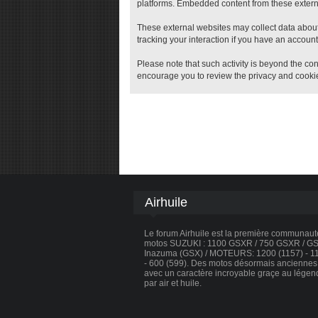
platforms. Embedded content from these external
These external websites may collect data about
tracking your interaction if you have an account
Please note that such activity is beyond the con
encourage you to review the privacy and cookie
Airhuile
Le forum Airhuile est la première communau
motos SUZUKI : 1100 GSXR / 750 GSXR / GSX
Inazuma (GSX) / MOTEURS: 1200 (1157) - 110
- 600 (599). Des motos désormais anciennes, 
avec un caractère incroyable graçe au légen
par air et huile.