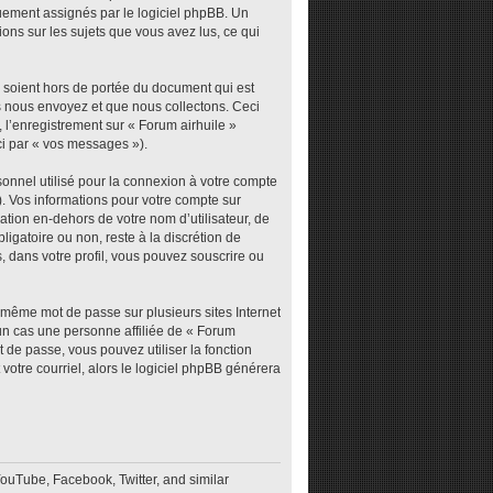
iquement assignés par le logiciel phpBB. Un
ions sur les sujets que vous avez lus, ce qui
 soient hors de portée du document qui est
s nous envoyez et que nous collectons. Ceci
), l’enregistrement sur « Forum airhuile »
ci par « vos messages »).
sonnel utilisé pour la connexion à votre compte
). Vos informations pour votre compte sur
tion en-dehors de votre nom d’utilisateur, de
ligatoire ou non, reste à la discrétion de
, dans votre profil, vous pouvez souscrire ou
e même mot de passe sur plusieurs sites Internet
un cas une personne affiliée de « Forum
 de passe, vous pouvez utiliser la fonction
votre courriel, alors le logiciel phpBB générera
YouTube, Facebook, Twitter, and similar