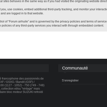
 sites behaves in the same way as if you had visited the originating website direct
 you, use cookies, embed additional third-party tracking, and monitor your interact
 and are logged in to that website.
trol of “Forum airhuile” and is governed by the privacy policies and terms of servic
 policies of any third-party services you interact with through embedded content.
Communauté
té francophone des passionnés de
S’enregistrer
F / GSXG / Bandit (GSF) /
0 (1127 - 1052) - 750 (749 - 748)
collection et/ou "vintage" mais
daire bloc moteur SUZUKI refroidi