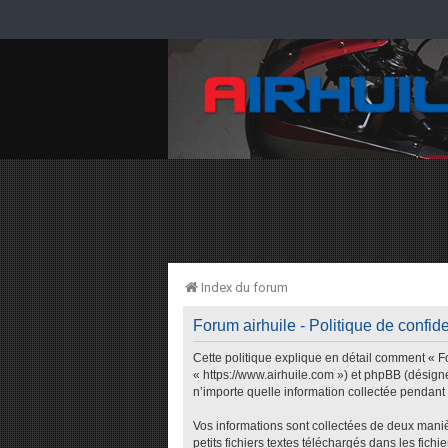
Index du forum
Forum airhuile - Politique de confide
Cette politique explique en détail comment « For
« https://www.airhuile.com ») et phpBB (désigné
n’importe quelle information collectée pendant n
Vos informations sont collectées de deux maniè
petits fichiers textes téléchargés dans les fich