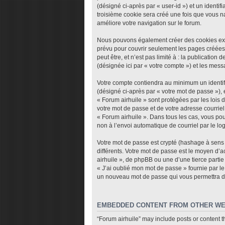
(désigné ci-après par « user-id ») et un identi
troisième cookie sera créé une fois que vous nav
améliore votre navigation sur le forum.
Nous pouvons également créer des cookies exte
prévu pour couvrir seulement les pages créées
peut être, et n’est pas limité à : la publicatio
(désignée ici par « votre compte ») et les mes
Votre compte contiendra au minimum un identifi
(désigné ci-après par « votre mot de passe »), 
« Forum airhuile » sont protégées par les lois
votre mot de passe et de votre adresse courriel 
« Forum airhuile ». Dans tous les cas, vous pou
non à l’envoi automatique de courriel par le lo
Votre mot de passe est crypté (hashage à sens u
différents. Votre mot de passe est le moyen d’
airhuile », de phpBB ou une d’une tierce parti
« J’ai oublié mon mot de passe » fournie par le
un nouveau mot de passe qui vous permettra d
EMBEDDED CONTENT FROM OTHER WE
“Forum airhuile” may include posts or content t