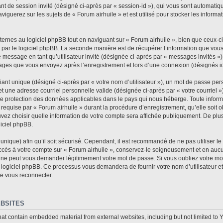
fiant de session invité (désigné ci-après par « session-id »), qui vous sont automat
iguerez sur les sujets de « Forum airhuile » et est utilisé pour stocker les informat
rnes au logiciel phpBB tout en naviguant sur « Forum airhuile », bien que ceux-ci
 par le logiciel phpBB. La seconde manière est de récupérer l’information que vou
n de message en tant qu’utilisateur invité (désignée ci-après par « messages invités »
sages que vous envoyez après l’enregistrement et lors d’une connexion (désignés i
ant unique (désigné ci-après par « votre nom d’utilisateur »), un mot de passe per
et une adresse courriel personnelle valide (désignée ci-après par « votre courriel »
 de protection des données applicables dans le pays qui nous héberge. Toute informa
requise par « Forum airhuile » durant la procédure d’enregistrement, qu’elle soit ob
vez choisir quelle information de votre compte sera affichée publiquement. De plus
giciel phpBB.
nique) afin qu’il soit sécurisé. Cependant, il est recommandé de ne pas utiliser l
accès à votre compte sur « Forum airhuile », conservez-le soigneusement et en auc
e ne peut vous demander légitimement votre mot de passe. Si vous oubliez votre mot
 logiciel phpBB. Ce processus vous demandera de fournir votre nom d’utilisateur et 
e vous reconnecter.
BSITES
hat contain embedded material from external websites, including but not limited to 