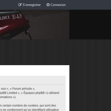
S’enregistrer
Connexion
 nos », « Forum airhuile »,
phpBB Limited », « Équipes phpBB ») utilisent
ormations »).
un certain nombre de cookies, qui sont des
s ne contiennent qu’un identifiant utilisateur