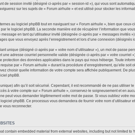
fiant de session invité (désigné ci-après par « session-id »), qui vous sont automat
iguerez sur les sujets de « Forum airhuile » et est utilisé pour stocker les informat
rnes au logiciel phpBB tout en naviguant sur « Forum airhuile », bien que ceux-ci
 par le logiciel phpBB. La seconde manière est de récupérer l’information que vou
n de message en tant qu’utilisateur invité (désignée ci-après par « messages invités »
sages que vous envoyez après l’enregistrement et lors d’une connexion (désignés i
ant unique (désigné ci-après par « votre nom d’utilisateur »), un mot de passe per
et une adresse courriel personnelle valide (désignée ci-après par « votre courriel »
 de protection des données applicables dans le pays qui nous héberge. Toute informa
requise par « Forum airhuile » durant la procédure d’enregistrement, qu’elle soit ob
vez choisir quelle information de votre compte sera affichée publiquement. De plus
giciel phpBB.
nique) afin qu’il soit sécurisé. Cependant, il est recommandé de ne pas utiliser l
accès à votre compte sur « Forum airhuile », conservez-le soigneusement et en auc
e ne peut vous demander légitimement votre mot de passe. Si vous oubliez votre mot
 logiciel phpBB. Ce processus vous demandera de fournir votre nom d’utilisateur et 
e vous reconnecter.
BSITES
hat contain embedded material from external websites, including but not limited to 