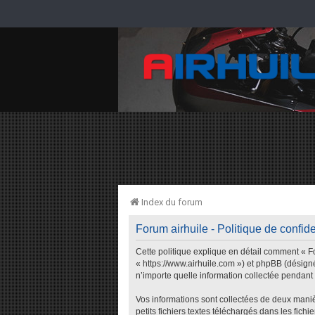
Index du forum
Forum airhuile - Politique de confide
Cette politique explique en détail comment « For
« https://www.airhuile.com ») et phpBB (désigné
n’importe quelle information collectée pendant n
Vos informations sont collectées de deux maniè
petits fichiers textes téléchargés dans les fich