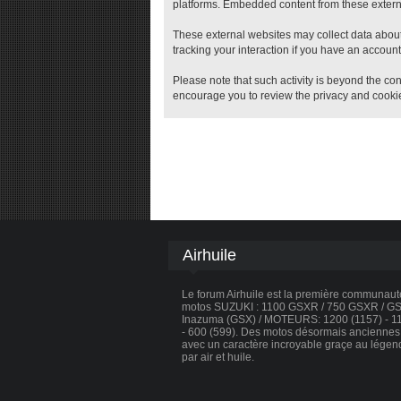
platforms. Embedded content from these external
These external websites may collect data about
tracking your interaction if you have an account
Please note that such activity is beyond the con
encourage you to review the privacy and cookie
Airhuile
Le forum Airhuile est la première communau
motos SUZUKI : 1100 GSXR / 750 GSXR / GSX
Inazuma (GSX) / MOTEURS: 1200 (1157) - 110
- 600 (599). Des motos désormais anciennes, 
avec un caractère incroyable graçe au légen
par air et huile.