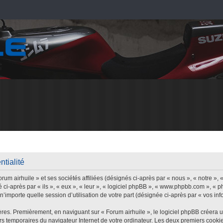
ntialité
um airhuile » et ses sociétés affiliées (désignés ci-après par « nous », « notre », «
 ci-après par « ils », « eux », « leur », « logiciel phpBB », « www.phpbb.com », « 
’importe quelle session d’utilisation de votre part (désignée ci-après par « vos inf
res. Premièrement, en naviguant sur « Forum airhuile », le logiciel phpBB créera 
iers temporaires du navigateur Internet de votre ordinateur. Les deux premiers cookie