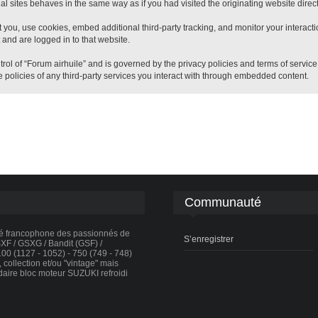
 sites behaves in the same way as if you had visited the originating website direct
 you, use cookies, embed additional third-party tracking, and monitor your interact
 and are logged in to that website.
trol of “Forum airhuile” and is governed by the privacy policies and terms of servic
 policies of any third-party services you interact with through embedded content.
Communauté
té francophone des passionnés de
S’enregistrer
F / GSXG / Bandit (GSF) /
0 (1127 - 1052) - 750 (749 - 748)
collection et/ou "vintage" mais
daire bloc moteur SUZUKI refroidi