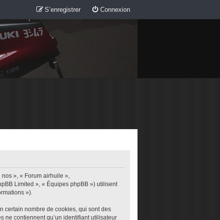
S’enregistrer
Connexion
 nos », « Forum airhuile »,
phpBB Limited », « Équipes phpBB ») utilisent
ormations »).
un certain nombre de cookies, qui sont des
s ne contiennent qu’un identifiant utilisateur