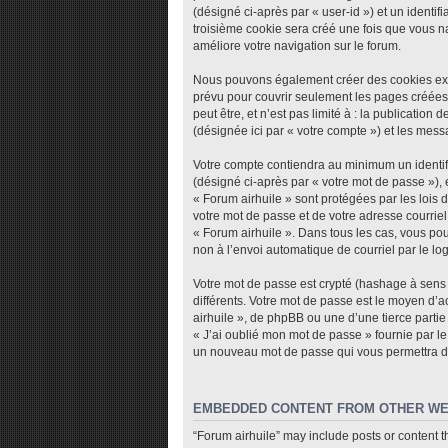
(désigné ci-après par « user-id ») et un identi
troisième cookie sera créé une fois que vous nav
améliore votre navigation sur le forum.
Nous pouvons également créer des cookies exte
prévu pour couvrir seulement les pages créées
peut être, et n’est pas limité à : la publicatio
(désignée ici par « votre compte ») et les mes
Votre compte contiendra au minimum un identifi
(désigné ci-après par « votre mot de passe »), 
« Forum airhuile » sont protégées par les lois
votre mot de passe et de votre adresse courriel 
« Forum airhuile ». Dans tous les cas, vous pou
non à l’envoi automatique de courriel par le lo
Votre mot de passe est crypté (hashage à sens u
différents. Votre mot de passe est le moyen d’
airhuile », de phpBB ou une d’une tierce parti
« J’ai oublié mon mot de passe » fournie par le
un nouveau mot de passe qui vous permettra d
EMBEDDED CONTENT FROM OTHER WE
“Forum airhuile” may include posts or content t