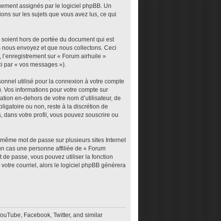
iquement assignés par le logiciel phpBB. Un
ions sur les sujets que vous avez lus, ce qui
 soient hors de portée du document qui est
s nous envoyez et que nous collectons. Ceci
), l’enregistrement sur « Forum airhuile »
ci par « vos messages »).
sonnel utilisé pour la connexion à votre compte
). Vos informations pour votre compte sur
tion en-dehors de votre nom d’utilisateur, de
ligatoire ou non, reste à la discrétion de
, dans votre profil, vous pouvez souscrire ou
e même mot de passe sur plusieurs sites Internet
un cas une personne affiliée de « Forum
 de passe, vous pouvez utiliser la fonction
votre courriel, alors le logiciel phpBB générera
YouTube, Facebook, Twitter, and similar