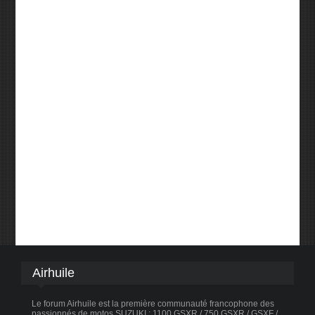
Airhuile
Le forum Airhuile est la première communauté francophone des
passionnés de motos SUZUKI : 1100 GSXR / 750 GSXR / GSXF /