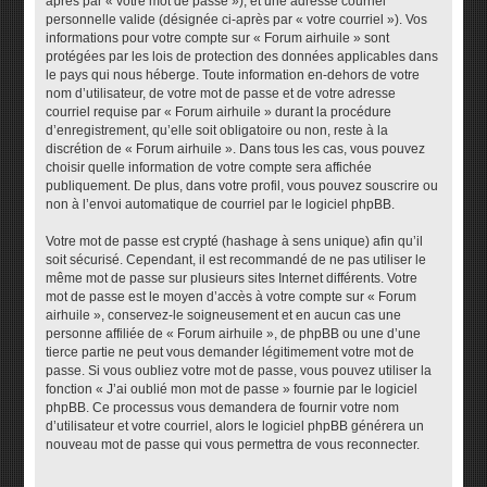
après par « votre mot de passe »), et une adresse courriel
personnelle valide (désignée ci-après par « votre courriel »). Vos
informations pour votre compte sur « Forum airhuile » sont
protégées par les lois de protection des données applicables dans
le pays qui nous héberge. Toute information en-dehors de votre
nom d’utilisateur, de votre mot de passe et de votre adresse
courriel requise par « Forum airhuile » durant la procédure
d’enregistrement, qu’elle soit obligatoire ou non, reste à la
discrétion de « Forum airhuile ». Dans tous les cas, vous pouvez
choisir quelle information de votre compte sera affichée
publiquement. De plus, dans votre profil, vous pouvez souscrire ou
non à l’envoi automatique de courriel par le logiciel phpBB.
Votre mot de passe est crypté (hashage à sens unique) afin qu’il
soit sécurisé. Cependant, il est recommandé de ne pas utiliser le
même mot de passe sur plusieurs sites Internet différents. Votre
mot de passe est le moyen d’accès à votre compte sur « Forum
airhuile », conservez-le soigneusement et en aucun cas une
personne affiliée de « Forum airhuile », de phpBB ou une d’une
tierce partie ne peut vous demander légitimement votre mot de
passe. Si vous oubliez votre mot de passe, vous pouvez utiliser la
fonction « J’ai oublié mon mot de passe » fournie par le logiciel
phpBB. Ce processus vous demandera de fournir votre nom
d’utilisateur et votre courriel, alors le logiciel phpBB générera un
nouveau mot de passe qui vous permettra de vous reconnecter.