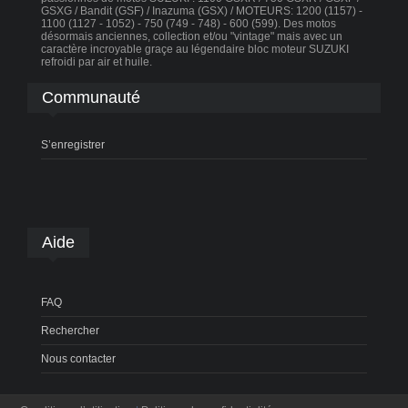
GSXG / Bandit (GSF) / Inazuma (GSX) / MOTEURS: 1200 (1157) -
1100 (1127 - 1052) - 750 (749 - 748) - 600 (599). Des motos
désormais anciennes, collection et/ou "vintage" mais avec un
caractère incroyable graçe au légendaire bloc moteur SUZUKI
refroidi par air et huile.
Communauté
S’enregistrer
Aide
FAQ
Rechercher
Nous contacter