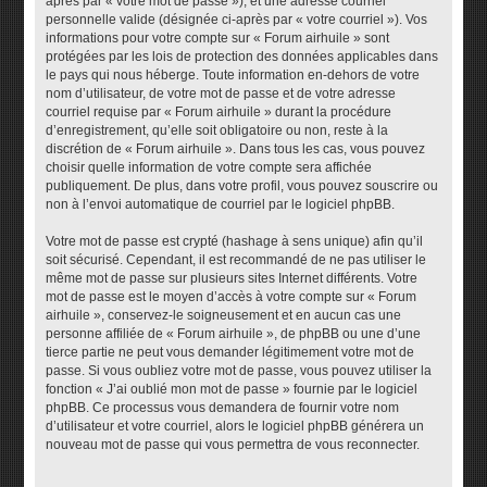
après par « votre mot de passe »), et une adresse courriel
personnelle valide (désignée ci-après par « votre courriel »). Vos
informations pour votre compte sur « Forum airhuile » sont
protégées par les lois de protection des données applicables dans
le pays qui nous héberge. Toute information en-dehors de votre
nom d’utilisateur, de votre mot de passe et de votre adresse
courriel requise par « Forum airhuile » durant la procédure
d’enregistrement, qu’elle soit obligatoire ou non, reste à la
discrétion de « Forum airhuile ». Dans tous les cas, vous pouvez
choisir quelle information de votre compte sera affichée
publiquement. De plus, dans votre profil, vous pouvez souscrire ou
non à l’envoi automatique de courriel par le logiciel phpBB.
Votre mot de passe est crypté (hashage à sens unique) afin qu’il
soit sécurisé. Cependant, il est recommandé de ne pas utiliser le
même mot de passe sur plusieurs sites Internet différents. Votre
mot de passe est le moyen d’accès à votre compte sur « Forum
airhuile », conservez-le soigneusement et en aucun cas une
personne affiliée de « Forum airhuile », de phpBB ou une d’une
tierce partie ne peut vous demander légitimement votre mot de
passe. Si vous oubliez votre mot de passe, vous pouvez utiliser la
fonction « J’ai oublié mon mot de passe » fournie par le logiciel
phpBB. Ce processus vous demandera de fournir votre nom
d’utilisateur et votre courriel, alors le logiciel phpBB générera un
nouveau mot de passe qui vous permettra de vous reconnecter.