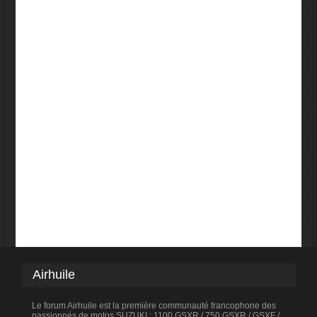
Airhuile
Le forum Airhuile est la première communauté francophone des
passionnés de motos SUZUKI : 1100 GSXR / 750 GSXR / GSXF /