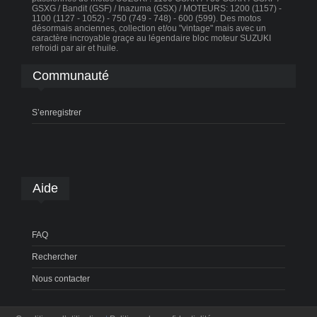
GSXG / Bandit (GSF) / Inazuma (GSX) / MOTEURS: 1200 (1157) -
1100 (1127 - 1052) - 750 (749 - 748) - 600 (599). Des motos
désormais anciennes, collection et/ou "vintage" mais avec un
caractère incroyable graçe au légendaire bloc moteur SUZUKI
refroidi par air et huile.
Communauté
S’enregistrer
Aide
FAQ
Rechercher
Nous contacter