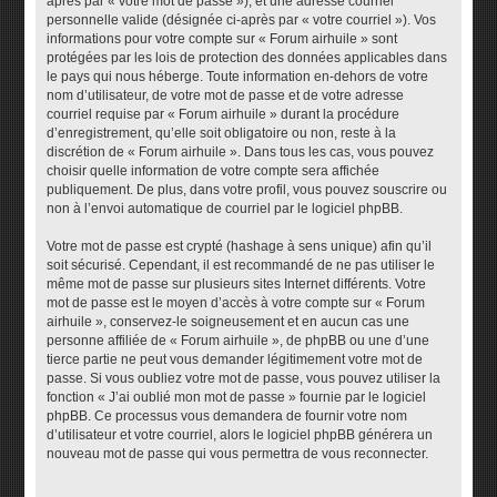
après par « votre mot de passe »), et une adresse courriel
personnelle valide (désignée ci-après par « votre courriel »). Vos
informations pour votre compte sur « Forum airhuile » sont
protégées par les lois de protection des données applicables dans
le pays qui nous héberge. Toute information en-dehors de votre
nom d’utilisateur, de votre mot de passe et de votre adresse
courriel requise par « Forum airhuile » durant la procédure
d’enregistrement, qu’elle soit obligatoire ou non, reste à la
discrétion de « Forum airhuile ». Dans tous les cas, vous pouvez
choisir quelle information de votre compte sera affichée
publiquement. De plus, dans votre profil, vous pouvez souscrire ou
non à l’envoi automatique de courriel par le logiciel phpBB.
Votre mot de passe est crypté (hashage à sens unique) afin qu’il
soit sécurisé. Cependant, il est recommandé de ne pas utiliser le
même mot de passe sur plusieurs sites Internet différents. Votre
mot de passe est le moyen d’accès à votre compte sur « Forum
airhuile », conservez-le soigneusement et en aucun cas une
personne affiliée de « Forum airhuile », de phpBB ou une d’une
tierce partie ne peut vous demander légitimement votre mot de
passe. Si vous oubliez votre mot de passe, vous pouvez utiliser la
fonction « J’ai oublié mon mot de passe » fournie par le logiciel
phpBB. Ce processus vous demandera de fournir votre nom
d’utilisateur et votre courriel, alors le logiciel phpBB générera un
nouveau mot de passe qui vous permettra de vous reconnecter.