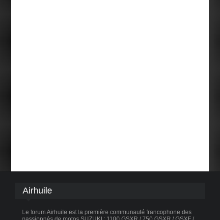
Airhuile
Le forum Airhuile est la première communauté francophone des
passionnés de motos SUZUKI : 1100 GSXR / 750 GSXR / GSXF /