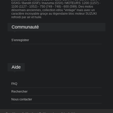
GSXG / Bandit (GSF) / Inazuma (GSX) / MOTEURS: 1200 (1157) -
1100 (1127 - 1052) - 750 (749 - 748) - 600 (599). Des motos
désormais anciennes, collection et/ou "vintage" mais avec un
caractère incroyable graçe au légendaire bloc moteur SUZUKI
refroidi par air et huile.
Communauté
S’enregistrer
Aide
FAQ
Rechercher
Nous contacter