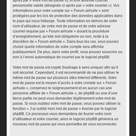
après par « votre mot de passe »), et une adresse courriel
personnelle valide (désignée ci-après par « votre courriel »). Vos
informations pour votre compte sur « Forum airhuile » sont
protégées par les lois de protection des données applicables dans
le pays qui nous héberge. Toute information en-dehors de votre
nom d’utilisateur, de votre mot de passe et de votre adresse
courriel requise par « Forum airhuile » durant la procédure
d’enregistrement, qu’elle soit obligatoire ou non, reste à la
discrétion de « Forum airhuile ». Dans tous les cas, vous pouvez
choisir quelle information de votre compte sera affichée
publiquement. De plus, dans votre profil, vous pouvez souscrire ou
non à l’envoi automatique de courriel par le logiciel phpBB.
Votre mot de passe est crypté (hashage à sens unique) afin qu’il
soit sécurisé. Cependant, il est recommandé de ne pas utiliser le
même mot de passe sur plusieurs sites Internet différents. Votre
mot de passe est le moyen d’accès à votre compte sur « Forum
airhuile », conservez-le soigneusement et en aucun cas une
personne affiliée de « Forum airhuile », de phpBB ou une d’une
tierce partie ne peut vous demander légitimement votre mot de
passe. Si vous oubliez votre mot de passe, vous pouvez utiliser la
fonction « J’ai oublié mon mot de passe » fournie par le logiciel
phpBB. Ce processus vous demandera de fournir votre nom
d’utilisateur et votre courriel, alors le logiciel phpBB générera un
nouveau mot de passe qui vous permettra de vous reconnecter.