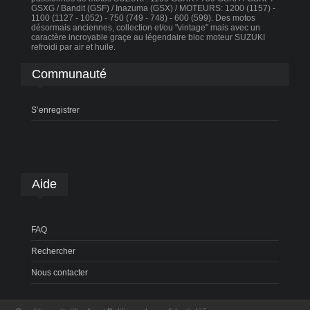
GSXG / Bandit (GSF) / Inazuma (GSX) / MOTEURS: 1200 (1157) -
1100 (1127 - 1052) - 750 (749 - 748) - 600 (599). Des motos
désormais anciennes, collection et/ou "vintage" mais avec un
caractère incroyable graçe au légendaire bloc moteur SUZUKI
refroidi par air et huile.
Communauté
S’enregistrer
Aide
FAQ
Rechercher
Nous contacter