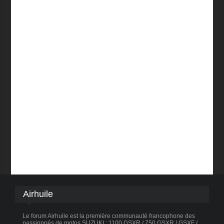
Airhuile
Le forum Airhuile est la première communauté francophone des
passionnés de motos SUZUKI : 1100 GSXR / 750 GSXR / GSXF /