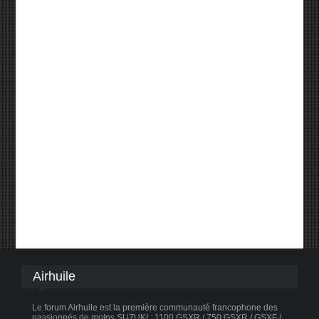
Airhuile
Le forum Airhuile est la première communauté francophone des
passionnés de motos SUZUKI : 1100 GSXR / 750 GSXR / GSXF /