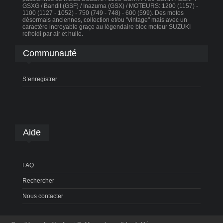
GSXG / Bandit (GSF) / Inazuma (GSX) / MOTEURS: 1200 (1157) -
1100 (1127 - 1052) - 750 (749 - 748) - 600 (599). Des motos
désormais anciennes, collection et/ou "vintage" mais avec un
caractère incroyable graçe au légendaire bloc moteur SUZUKI
refroidi par air et huile.
Communauté
S’enregistrer
Aide
FAQ
Rechercher
Nous contacter