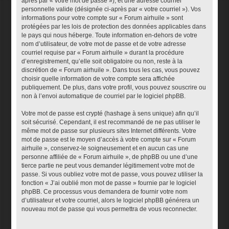
après par « votre mot de passe »), et une adresse courriel
personnelle valide (désignée ci-après par « votre courriel »). Vos
informations pour votre compte sur « Forum airhuile » sont
protégées par les lois de protection des données applicables dans
le pays qui nous héberge. Toute information en-dehors de votre
nom d’utilisateur, de votre mot de passe et de votre adresse
courriel requise par « Forum airhuile » durant la procédure
d’enregistrement, qu’elle soit obligatoire ou non, reste à la
discrétion de « Forum airhuile ». Dans tous les cas, vous pouvez
choisir quelle information de votre compte sera affichée
publiquement. De plus, dans votre profil, vous pouvez souscrire ou
non à l’envoi automatique de courriel par le logiciel phpBB.
Votre mot de passe est crypté (hashage à sens unique) afin qu’il
soit sécurisé. Cependant, il est recommandé de ne pas utiliser le
même mot de passe sur plusieurs sites Internet différents. Votre
mot de passe est le moyen d’accès à votre compte sur « Forum
airhuile », conservez-le soigneusement et en aucun cas une
personne affiliée de « Forum airhuile », de phpBB ou une d’une
tierce partie ne peut vous demander légitimement votre mot de
passe. Si vous oubliez votre mot de passe, vous pouvez utiliser la
fonction « J’ai oublié mon mot de passe » fournie par le logiciel
phpBB. Ce processus vous demandera de fournir votre nom
d’utilisateur et votre courriel, alors le logiciel phpBB générera un
nouveau mot de passe qui vous permettra de vous reconnecter.