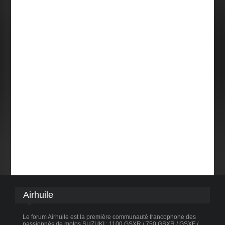
Airhuile
Le forum Airhuile est la première communauté francophone des
passionnés de motos SUZUKI : 1100 GSXR / 750 GSXR / GSXF /