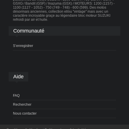
GSXG / Bandit (GSF) / Inazuma (GSX) / MOTEURS: 1200 (1157) -
1100 (1127 - 1052) - 750 (749 - 748) - 600 (599). Des motos
désormais anciennes, collection et/ou "vintage" mais avec un
caractère incroyable graçe au légendaire bloc moteur SUZUKI
refroidi par air et huile.
Communauté
S’enregistrer
Aide
FAQ
Rechercher
Nous contacter