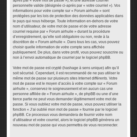
après par « votre mot de passe »), et une adresse courriel
personnelle valide (désignée ci-après par « votre courriel »). Vos
informations pour votre compte sur « Forum airhuile » sont
protégées par les lois de protection des données applicables dans
le pays qui nous héberge. Toute information en-dehors de votre
nom d’utilisateur, de votre mot de passe et de votre adresse
courriel requise par « Forum airhuile » durant la procédure
d’enregistrement, qu’elle soit obligatoire ou non, reste à la
discrétion de « Forum airhuile ». Dans tous les cas, vous pouvez
choisir quelle information de votre compte sera affichée
publiquement. De plus, dans votre profil, vous pouvez souscrire ou
non à l’envoi automatique de courriel par le logiciel phpBB.
Votre mot de passe est crypté (hashage à sens unique) afin qu’il
soit sécurisé. Cependant, il est recommandé de ne pas utiliser le
même mot de passe sur plusieurs sites Internet différents. Votre
mot de passe est le moyen d’accès à votre compte sur « Forum
airhuile », conservez-le soigneusement et en aucun cas une
personne affiliée de « Forum airhuile », de phpBB ou une d’une
tierce partie ne peut vous demander légitimement votre mot de
passe. Si vous oubliez votre mot de passe, vous pouvez utiliser la
fonction « J’ai oublié mon mot de passe » fournie par le logiciel
phpBB. Ce processus vous demandera de fournir votre nom
d’utilisateur et votre courriel, alors le logiciel phpBB générera un
nouveau mot de passe qui vous permettra de vous reconnecter.