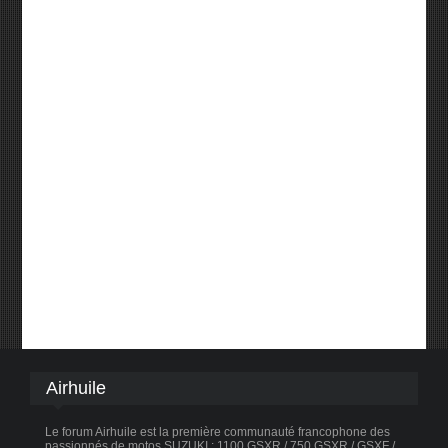
Airhuile
Le forum Airhuile est la première communauté francophone des
passionnés de motos SUZUKI : 1100 GSXR / 750 GSXR / GSXF /