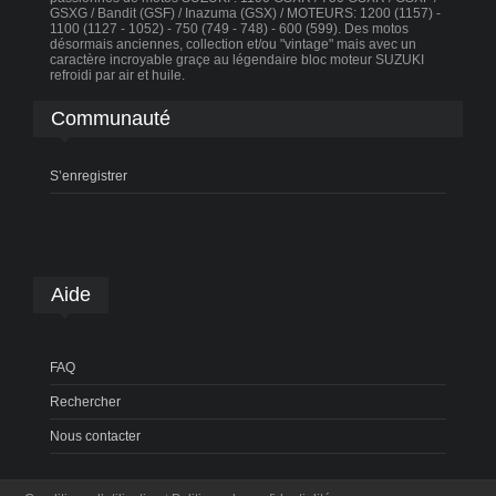
GSXG / Bandit (GSF) / Inazuma (GSX) / MOTEURS: 1200 (1157) -
1100 (1127 - 1052) - 750 (749 - 748) - 600 (599). Des motos
désormais anciennes, collection et/ou "vintage" mais avec un
caractère incroyable graçe au légendaire bloc moteur SUZUKI
refroidi par air et huile.
Communauté
S’enregistrer
Aide
FAQ
Rechercher
Nous contacter