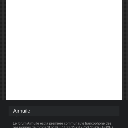
Airhuile
Le forum Airhuile est la première communauté francophone des
passionnés de motos SUZUKI : 1100 GSXR / 750 GSXR / GSXF /