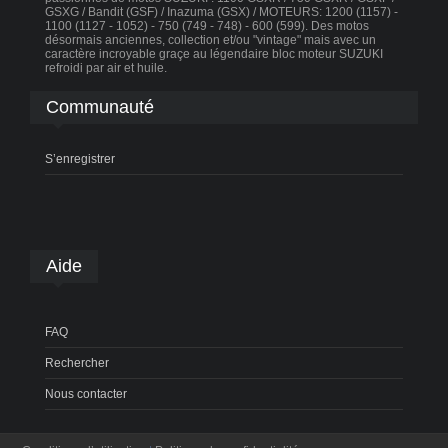
GSXG / Bandit (GSF) / Inazuma (GSX) / MOTEURS: 1200 (1157) -
1100 (1127 - 1052) - 750 (749 - 748) - 600 (599). Des motos
désormais anciennes, collection et/ou "vintage" mais avec un
caractère incroyable graçe au légendaire bloc moteur SUZUKI
refroidi par air et huile.
Communauté
S’enregistrer
Aide
FAQ
Rechercher
Nous contacter