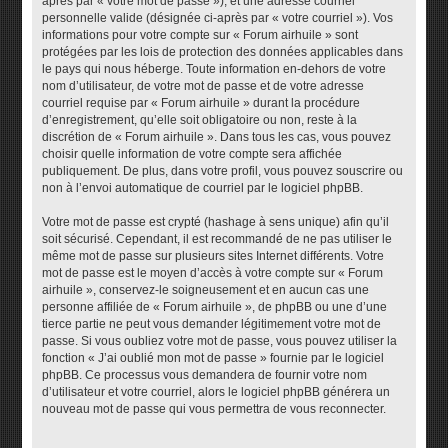
après par « votre mot de passe »), et une adresse courriel
personnelle valide (désignée ci-après par « votre courriel »). Vos
informations pour votre compte sur « Forum airhuile » sont
protégées par les lois de protection des données applicables dans
le pays qui nous héberge. Toute information en-dehors de votre
nom d’utilisateur, de votre mot de passe et de votre adresse
courriel requise par « Forum airhuile » durant la procédure
d’enregistrement, qu’elle soit obligatoire ou non, reste à la
discrétion de « Forum airhuile ». Dans tous les cas, vous pouvez
choisir quelle information de votre compte sera affichée
publiquement. De plus, dans votre profil, vous pouvez souscrire ou
non à l’envoi automatique de courriel par le logiciel phpBB.
Votre mot de passe est crypté (hashage à sens unique) afin qu’il
soit sécurisé. Cependant, il est recommandé de ne pas utiliser le
même mot de passe sur plusieurs sites Internet différents. Votre
mot de passe est le moyen d’accès à votre compte sur « Forum
airhuile », conservez-le soigneusement et en aucun cas une
personne affiliée de « Forum airhuile », de phpBB ou une d’une
tierce partie ne peut vous demander légitimement votre mot de
passe. Si vous oubliez votre mot de passe, vous pouvez utiliser la
fonction « J’ai oublié mon mot de passe » fournie par le logiciel
phpBB. Ce processus vous demandera de fournir votre nom
d’utilisateur et votre courriel, alors le logiciel phpBB générera un
nouveau mot de passe qui vous permettra de vous reconnecter.