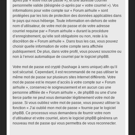
après par « votre mot de passe »), et une adresse courriel
personnelle valide (désignée ci-après par « votre courriel »). Vos
informations pour votre compte sur « Forum airhuile » sont
protégées par les lois de protection des données applicables dans
le pays qui nous héberge. Toute information en-dehors de votre
nom d’utilisateur, de votre mot de passe et de votre adresse
courriel requise par « Forum airhuile » durant la procédure
d’enregistrement, qu’elle soit obligatoire ou non, reste à la
discrétion de « Forum airhuile ». Dans tous les cas, vous pouvez
choisir quelle information de votre compte sera affichée
publiquement. De plus, dans votre profil, vous pouvez souscrire ou
non à l’envoi automatique de courriel par le logiciel phpBB.
Votre mot de passe est crypté (hashage à sens unique) afin qu’il
soit sécurisé. Cependant, il est recommandé de ne pas utiliser le
même mot de passe sur plusieurs sites Internet différents. Votre
mot de passe est le moyen d’accès à votre compte sur « Forum
airhuile », conservez-le soigneusement et en aucun cas une
personne affiliée de « Forum airhuile », de phpBB ou une d’une
tierce partie ne peut vous demander légitimement votre mot de
passe. Si vous oubliez votre mot de passe, vous pouvez utiliser la
fonction « J’ai oublié mon mot de passe » fournie par le logiciel
phpBB. Ce processus vous demandera de fournir votre nom
d’utilisateur et votre courriel, alors le logiciel phpBB générera un
nouveau mot de passe qui vous permettra de vous reconnecter.