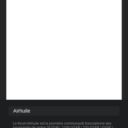
Airhuile
Le forum Airhuile est la première communauté francophone des
passionnés de motos SUZUKI : 1100 GSXR / 750 GSXR / GSXF /