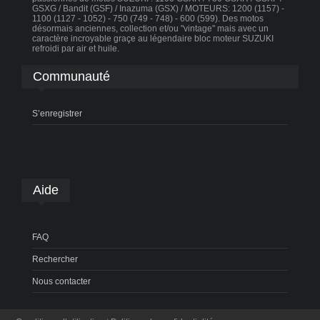
GSXG / Bandit (GSF) / Inazuma (GSX) / MOTEURS: 1200 (1157) -
1100 (1127 - 1052) - 750 (749 - 748) - 600 (599). Des motos
désormais anciennes, collection et/ou "vintage" mais avec un
caractère incroyable graçe au légendaire bloc moteur SUZUKI
refroidi par air et huile.
Communauté
S’enregistrer
Aide
FAQ
Rechercher
Nous contacter