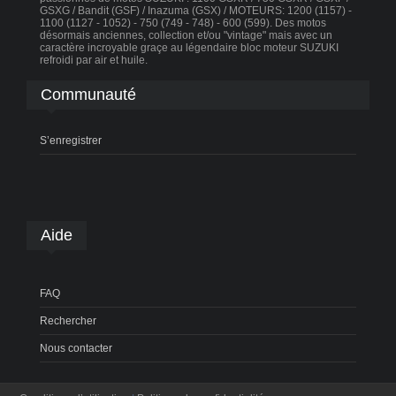
GSXG / Bandit (GSF) / Inazuma (GSX) / MOTEURS: 1200 (1157) -
1100 (1127 - 1052) - 750 (749 - 748) - 600 (599). Des motos
désormais anciennes, collection et/ou "vintage" mais avec un
caractère incroyable graçe au légendaire bloc moteur SUZUKI
refroidi par air et huile.
Communauté
S’enregistrer
Aide
FAQ
Rechercher
Nous contacter