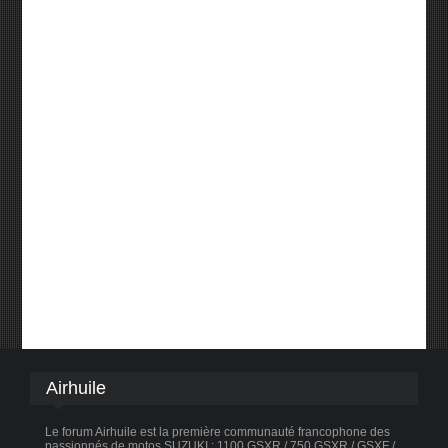
Airhuile
Le forum Airhuile est la première communauté francophone des
passionnés de motos SUZUKI : 1100 GSXR / 750 GSXR / GSXF /