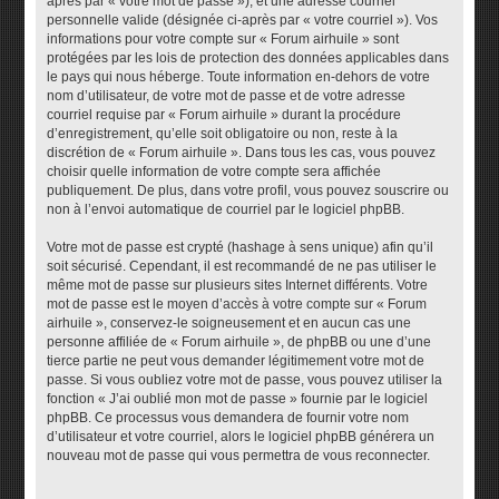
après par « votre mot de passe »), et une adresse courriel
personnelle valide (désignée ci-après par « votre courriel »). Vos
informations pour votre compte sur « Forum airhuile » sont
protégées par les lois de protection des données applicables dans
le pays qui nous héberge. Toute information en-dehors de votre
nom d’utilisateur, de votre mot de passe et de votre adresse
courriel requise par « Forum airhuile » durant la procédure
d’enregistrement, qu’elle soit obligatoire ou non, reste à la
discrétion de « Forum airhuile ». Dans tous les cas, vous pouvez
choisir quelle information de votre compte sera affichée
publiquement. De plus, dans votre profil, vous pouvez souscrire ou
non à l’envoi automatique de courriel par le logiciel phpBB.
Votre mot de passe est crypté (hashage à sens unique) afin qu’il
soit sécurisé. Cependant, il est recommandé de ne pas utiliser le
même mot de passe sur plusieurs sites Internet différents. Votre
mot de passe est le moyen d’accès à votre compte sur « Forum
airhuile », conservez-le soigneusement et en aucun cas une
personne affiliée de « Forum airhuile », de phpBB ou une d’une
tierce partie ne peut vous demander légitimement votre mot de
passe. Si vous oubliez votre mot de passe, vous pouvez utiliser la
fonction « J’ai oublié mon mot de passe » fournie par le logiciel
phpBB. Ce processus vous demandera de fournir votre nom
d’utilisateur et votre courriel, alors le logiciel phpBB générera un
nouveau mot de passe qui vous permettra de vous reconnecter.