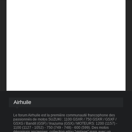
Airhuile
Le forum Airhuile est la première communauté francophone des
passionnés de motos SUZUKI : 1100 GSXR / 750 GSXR / GSXF /
GSXG / Bandit (GSF) / Inazuma (GSX) / MOTEURS: 1200 (1157) -
1100 (1127 - 1052) - 750 (749 - 748) - 600 (599). Des motos
désormais anciennes, collection et/ou "vintage" mais avec un