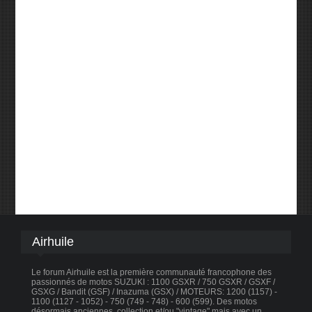
Airhuile
Le forum Airhuile est la première communauté francophone des
passionnés de motos SUZUKI : 1100 GSXR / 750 GSXR / GSXF /
GSXG / Bandit (GSF) / Inazuma (GSX) / MOTEURS: 1200 (1157) -
1100 (1127 - 1052) - 750 (749 - 748) - 600 (599). Des motos
désormais anciennes, collection et/ou "vintage" mais avec un