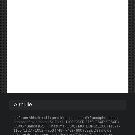
Airhuile
Le forum Airhuile est la première communauté francophone des
passionnés de motos SUZUKI : 1100 GSXR / 750 GSXR / GSXF /
GSXG / Bandit (GSF) / Inazuma (GSX) / MOTEURS: 1200 (1157) -
1100 (1127 - 1052) - 750 (749 - 748) - 600 (599). Des motos
désormais anciennes, collection et/ou "vintage" mais avec un