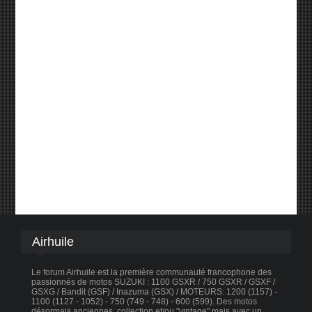
Airhuile
Le forum Airhuile est la première communauté francophone des
passionnés de motos SUZUKI : 1100 GSXR / 750 GSXR / GSXF /
GSXG / Bandit (GSF) / Inazuma (GSX) / MOTEURS: 1200 (1157) -
1100 (1127 - 1052) - 750 (749 - 748) - 600 (599). Des motos
désormais anciennes, collection et/ou "vintage" mais avec un