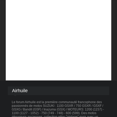
Airhuile
Le forum Airhuile est la première communauté francophone des
passionnés de motos SUZUKI : 1100 GSXR / 750 GSXR / GSXF /
GSXG / Bandit (GSF) / Inazuma (GSX) / MOTEURS: 1200 (1157) -
1100 (1127 - 1052) - 750 (749 - 748) - 600 (599). Des motos
désormais anciennes, collection et/ou "vintage" mais avec un