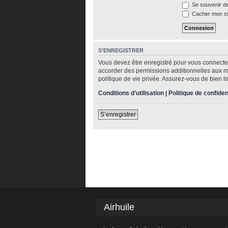
Se souvenir d
Cacher mon sta
S’ENREGISTRER
Vous devez être enregistré pour vous connecte
accorder des permissions additionnelles aux me
politique de vie privée. Assurez-vous de bien li
Conditions d’utilisation
|
Politique de confiden
S’enregistrer
Airhuile