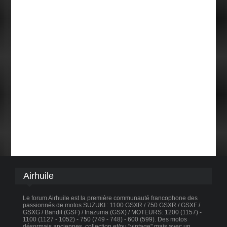
Airhuile
Le forum Airhuile est la première communauté francophone des
passionnés de motos SUZUKI : 1100 GSXR / 750 GSXR / GSXF /
GSXG / Bandit (GSF) / Inazuma (GSX) / MOTEURS: 1200 (1157) -
1100 (1127 - 1052) - 750 (749 - 748) - 600 (599). Des motos
désormais anciennes, collection et/ou "vintage" mais avec un