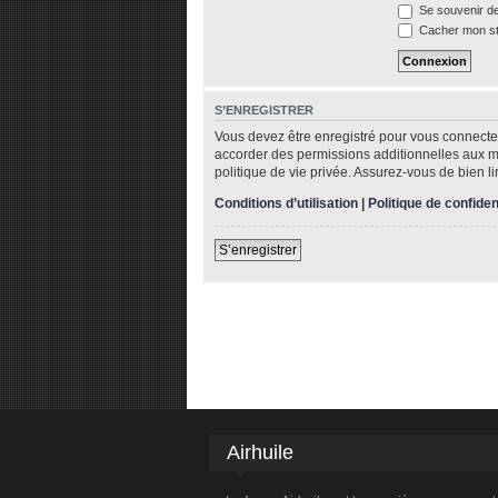
Se souvenir d
Cacher mon sta
S’ENREGISTRER
Vous devez être enregistré pour vous connecte
accorder des permissions additionnelles aux me
politique de vie privée. Assurez-vous de bien li
Conditions d’utilisation
|
Politique de confiden
S’enregistrer
Airhuile