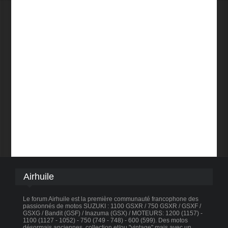
Airhuile
Le forum Airhuile est la première communauté francophone des
passionnés de motos SUZUKI : 1100 GSXR / 750 GSXR / GSXF /
GSXG / Bandit (GSF) / Inazuma (GSX) / MOTEURS: 1200 (1157) -
1100 (1127 - 1052) - 750 (749 - 748) - 600 (599). Des motos
désormais anciennes, collection et/ou "vintage" mais avec un