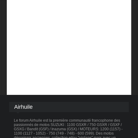
Airhuile
Le forum Airhuile est la première communauté francophone des
passionnés de motos SUZUKI : 1100 GSXR / 750 GSXR / GSXF /
GSXG / Bandit (GSF) / Inazuma (GSX) / MOTEURS: 1200 (1157) -
1100 (1127 - 1052) - 750 (749 - 748) - 600 (599). Des motos
désormais anciennes, collection et/ou "vintage" mais avec un