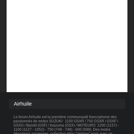
Airhuile
Le forum Airhuile est la première communauté francophone des
passionnés de motos SUZUKI : 1100 GSXR / 750 GSXR / GSXF /
GSXG / Bandit (GSF) / Inazuma (GSX) / MOTEURS: 1200 (1157) -
1100 (1127 - 1052) - 750 (749 - 748) - 600 (599). Des motos
désormais anciennes, collection et/ou "vintage" mais avec un