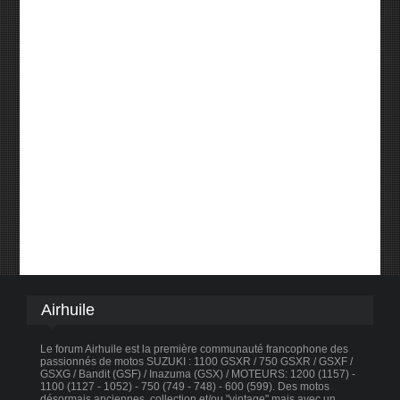
Airhuile
Le forum Airhuile est la première communauté francophone des
passionnés de motos SUZUKI : 1100 GSXR / 750 GSXR / GSXF /
GSXG / Bandit (GSF) / Inazuma (GSX) / MOTEURS: 1200 (1157) -
1100 (1127 - 1052) - 750 (749 - 748) - 600 (599). Des motos
désormais anciennes, collection et/ou "vintage" mais avec un