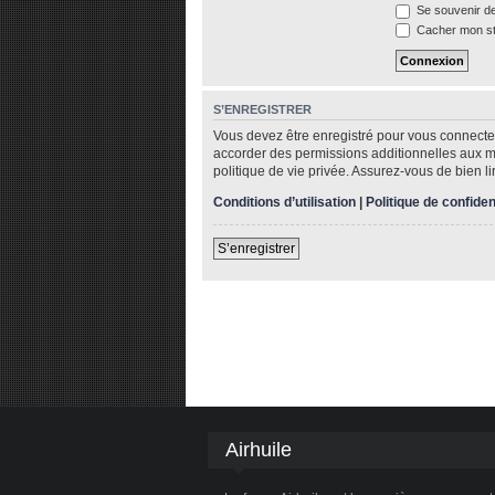
Se souvenir d
Cacher mon sta
S’ENREGISTRER
Vous devez être enregistré pour vous connecte
accorder des permissions additionnelles aux me
politique de vie privée. Assurez-vous de bien li
Conditions d’utilisation
|
Politique de confiden
S’enregistrer
Airhuile