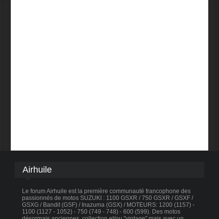
Airhuile
Le forum Airhuile est la première communauté francophone des
passionnés de motos SUZUKI : 1100 GSXR / 750 GSXR / GSXF /
GSXG / Bandit (GSF) / Inazuma (GSX) / MOTEURS: 1200 (1157) -
1100 (1127 - 1052) - 750 (749 - 748) - 600 (599). Des motos
désormais anciennes, collection et/ou "vintage" mais avec un