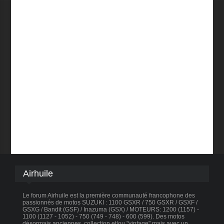
Airhuile
Le forum Airhuile est la première communauté francophone des
passionnés de motos SUZUKI : 1100 GSXR / 750 GSXR / GSXF /
GSXG / Bandit (GSF) / Inazuma (GSX) / MOTEURS: 1200 (1157) -
1100 (1127 - 1052) - 750 (749 - 748) - 600 (599). Des motos
désormais anciennes, collection et/ou "vintage" mais avec un