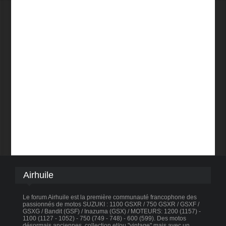
Airhuile
Le forum Airhuile est la première communauté francophone des
passionnés de motos SUZUKI : 1100 GSXR / 750 GSXR / GSXF /
GSXG / Bandit (GSF) / Inazuma (GSX) / MOTEURS: 1200 (1157) -
1100 (1127 - 1052) - 750 (749 - 748) - 600 (599). Des motos
désormais anciennes, collection et/ou "vintage" mais avec un