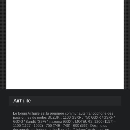
Airhuile
Le forum Airhuile est la première communauté francophone des
passionnés de motos SUZUKI : 1100 GSXR / 750 GSXR / GSXF /
GSXG / Bandit (GSF) / Inazuma (GSX) / MOTEURS: 1200 (1157) -
1100 (1127 - 1052) - 750 (749 - 748) - 600 (599). Des motos
désormais anciennes, collection et/ou "vintage" mais avec un