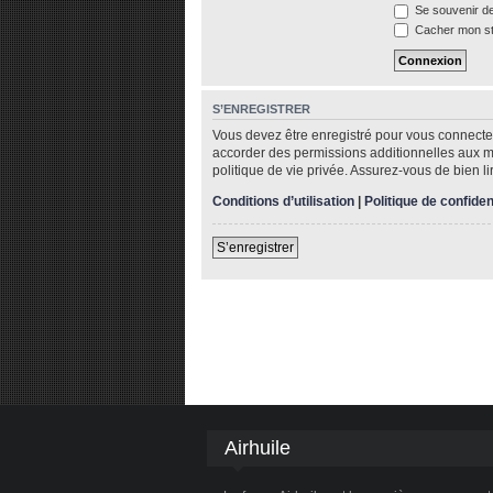
Se souvenir d
Cacher mon sta
S’ENREGISTRER
Vous devez être enregistré pour vous connecte
accorder des permissions additionnelles aux me
politique de vie privée. Assurez-vous de bien li
Conditions d’utilisation
|
Politique de confiden
S’enregistrer
Airhuile