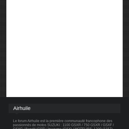
Airhuile
Le forum Airhuile est la première communauté francophone des
passionnés de motos SUZUKI : 1100 GSXR / 750 GSXR / GSXF /