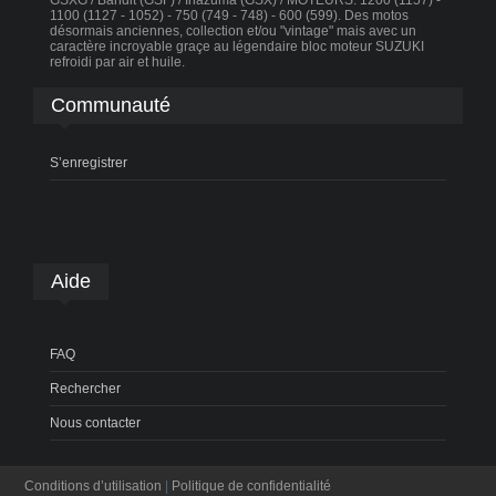
GSXG / Bandit (GSF) / Inazuma (GSX) / MOTEURS: 1200 (1157) -
1100 (1127 - 1052) - 750 (749 - 748) - 600 (599). Des motos
désormais anciennes, collection et/ou "vintage" mais avec un
caractère incroyable graçe au légendaire bloc moteur SUZUKI
refroidi par air et huile.
Communauté
S’enregistrer
Aide
FAQ
Rechercher
Nous contacter
Conditions d’utilisation
|
Politique de confidentialité