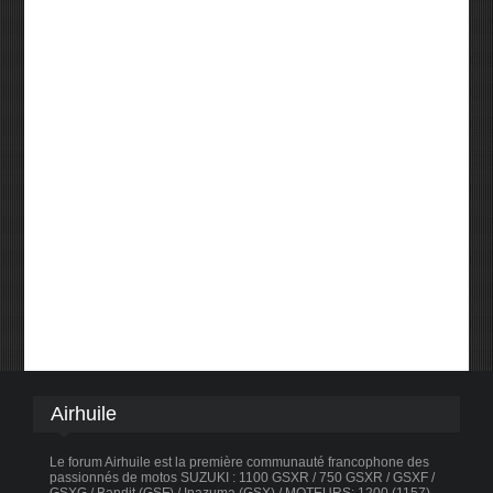
Airhuile
Le forum Airhuile est la première communauté francophone des
passionnés de motos SUZUKI : 1100 GSXR / 750 GSXR / GSXF /