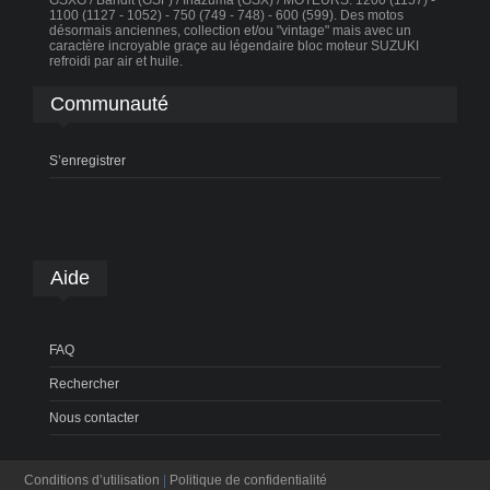
GSXG / Bandit (GSF) / Inazuma (GSX) / MOTEURS: 1200 (1157) -
1100 (1127 - 1052) - 750 (749 - 748) - 600 (599). Des motos
désormais anciennes, collection et/ou "vintage" mais avec un
caractère incroyable graçe au légendaire bloc moteur SUZUKI
refroidi par air et huile.
Communauté
S’enregistrer
Aide
FAQ
Rechercher
Nous contacter
Conditions d’utilisation
|
Politique de confidentialité