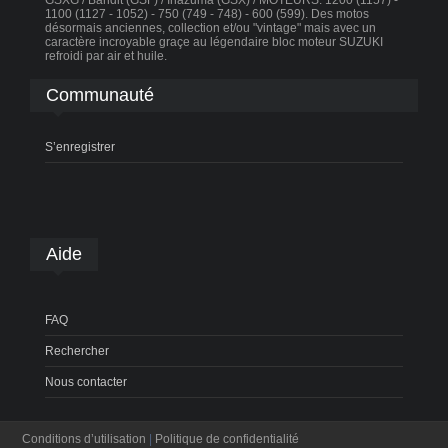
GSXG / Bandit (GSF) / Inazuma (GSX) / MOTEURS: 1200 (1157) -
1100 (1127 - 1052) - 750 (749 - 748) - 600 (599). Des motos
désormais anciennes, collection et/ou "vintage" mais avec un
caractère incroyable graçe au légendaire bloc moteur SUZUKI
refroidi par air et huile.
Communauté
S’enregistrer
Aide
FAQ
Rechercher
Nous contacter
Conditions d’utilisation
|
Politique de confidentialité