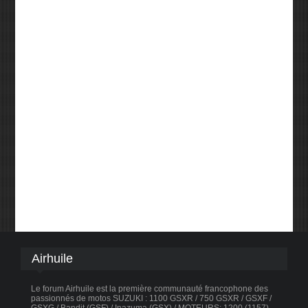
Airhuile
Le forum Airhuile est la première communauté francophone des
passionnés de motos SUZUKI : 1100 GSXR / 750 GSXR / GSXF /