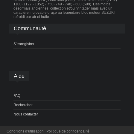
GSXG / Bandit (GSF) / Inazuma (GSX) / MOTEURS: 1200 (1157) -
1100 (1127 - 1052) - 750 (749 - 748) - 600 (599). Des motos
désormais anciennes, collection et/ou "vintage" mais avec un
caractère incroyable graçe au légendaire bloc moteur SUZUKI
refroidi par air et huile.
Communauté
S’enregistrer
Aide
FAQ
Rechercher
Nous contacter
Conditions d’utilisation
|
Politique de confidentialité