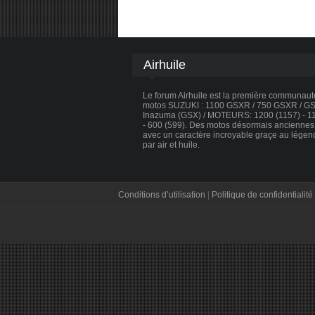
Airhuile
Le forum Airhuile est la première communau
motos SUZUKI : 1100 GSXR / 750 GSXR / GSX
Inazuma (GSX) / MOTEURS: 1200 (1157) - 110
- 600 (599). Des motos désormais anciennes, 
avec un caractère incroyable graçe au légen
par air et huile.
Conditions d’utilisation
|
Politique de confidentialité