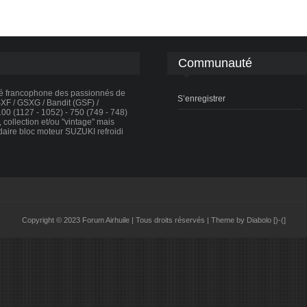
Communauté
té francophone des passionnés de
S’enregistrer
F / GSXG / Bandit (GSF) /
0 (1127 - 1052) - 750 (749 - 748)
collection et/ou "vintage" mais
daire bloc moteur SUZUKI refroidi
Copyright © 2023 Forum Airhuile | Tous droits réservés | Theme by Diabolo [)-(]