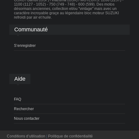
GSXG / Bandit (GSF) / Inazuma (GSX) / MOTEURS: 1200 (1157) -
1100 (1127 - 1052) - 750 (749 - 748) - 600 (599). Des motos
désormais anciennes, collection et/ou "vintage" mais avec un
caractère incroyable graçe au légendaire bloc moteur SUZUKI
refroidi par air et huile.
Communauté
S’enregistrer
Aide
FAQ
Rechercher
Nous contacter
Conditions d’utilisation
|
Politique de confidentialité