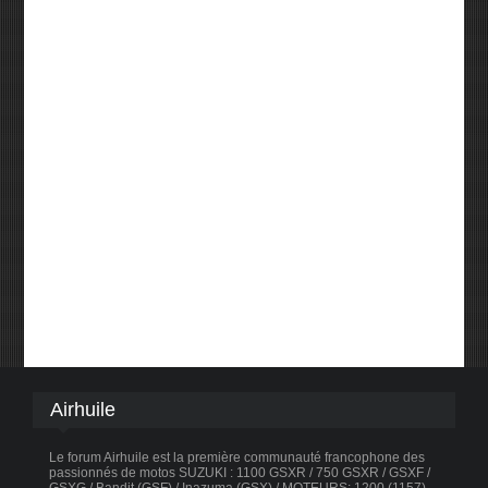
Airhuile
Le forum Airhuile est la première communauté francophone des
passionnés de motos SUZUKI : 1100 GSXR / 750 GSXR / GSXF /